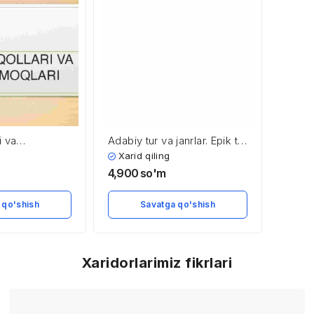
i va
Adabiy tur va janrlar. Epik tur
va uning janrlari
Xarid qiling
4,900
so'm
 qo'shish
Savatga qo'shish
Xaridorlarimiz fikrlari