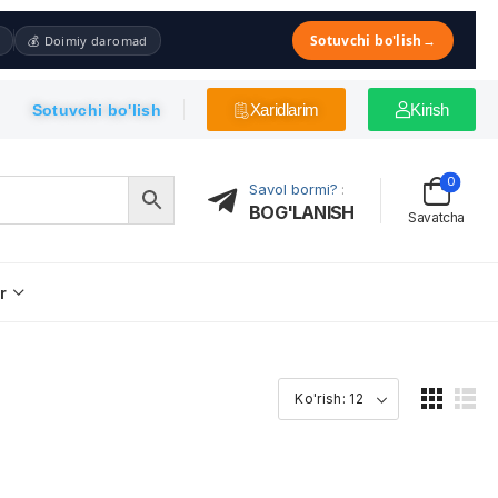
Sotuvchi bo'lish
→
💰 Doimiy daromad
Xaridlarim
Kirish
Sotuvchi bo'lish
0
Savol bormi?
:
BOG'LANISH
Savatcha
r