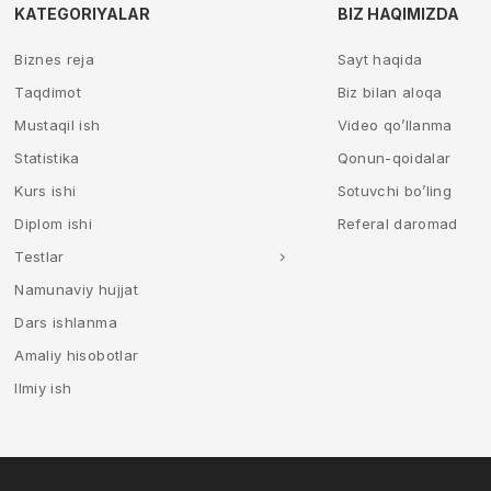
KATEGORIYALAR
BIZ HAQIMIZDA
Biznes reja
Sayt haqida
Taqdimot
Biz bilan aloqa
Mustaqil ish
Video qo’llanma
Statistika
Qonun-qoidalar
Kurs ishi
Sotuvchi bo’ling
Diplom ishi
Referal daromad
Testlar
Namunaviy hujjat
Dars ishlanma
Amaliy hisobotlar
Ilmiy ish