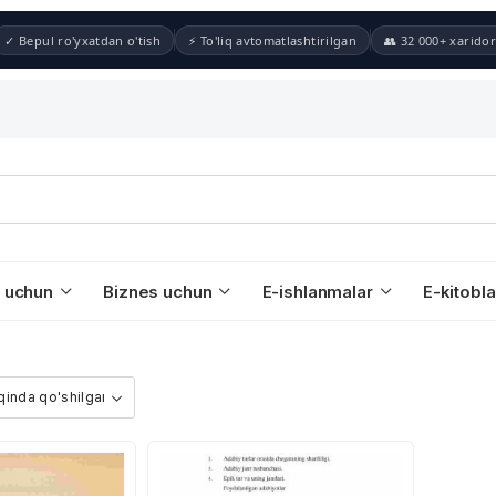
✓ Bepul ro'yxatdan o'tish
⚡ To'liq avtomatlashtirilgan
👥 32 000+ xaridor
 uchun
Biznes uchun
E-ishlanmalar
E-kitobla