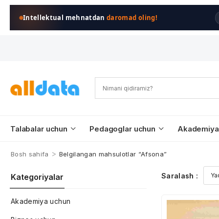
Intellektual mehnatdan
daromad oling!
Talabalar uchun
Pedagoglar uchun
Akademiya
>
Bosh sahifa
Belgilangan mahsulotlar “Afsona”
Saralash :
Kategoriyalar
Akademiya uchun