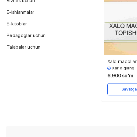
Biznes uchun
E-ishlanmalar
E-kitoblar
Pedagoglar uchun
Talabalar uchun
Xalq maqollar
topishmoqlari
Xarid qiling
6,900
so'm
Savatga