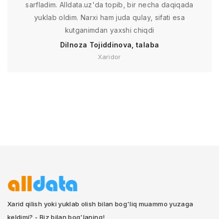
sarfladim. Alldata.uz'da topib, bir necha daqiqada
yuklab oldim. Narxi ham juda qulay, sifati esa
kutganimdan yaxshi chiqdi
Dilnoza Tojiddinova, talaba
Xaridor
Xarid qilish yoki yuklab olish bilan bog'liq muammo yuzaga
keldimi? - Biz bilan bog'laning!