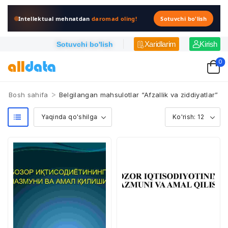
Intellektual mehnatdan
daromad oling!
Sotuvchi bo'lish
Xaridlarim
Kirish
Sotuvchi bo'lish
0
>
Bosh sahifa
Belgilangan mahsulotlar “Afzallik va ziddiyatlar”