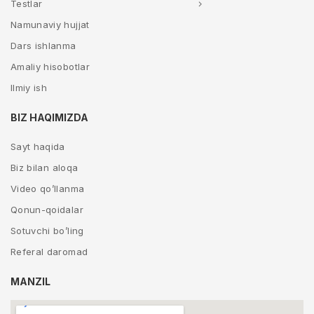
Testlar
Namunaviy hujjat
Dars ishlanma
Amaliy hisobotlar
Ilmiy ish
BIZ HAQIMIZDA
Sayt haqida
Biz bilan aloqa
Video qo’llanma
Qonun-qoidalar
Sotuvchi bo’ling
Referal daromad
MANZIL