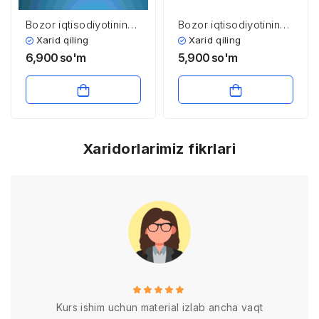
Bozor iqtisodiyotining
Bozor iqtisodiyotining
mazmuni va amal
mazmuni va amal
Xarid qiling
Xarid qiling
qilishi
qilishi
6,900
so'm
5,900
so'm
Xaridorlarimiz fikrlari
Kurs ishim uchun material izlab ancha vaqt