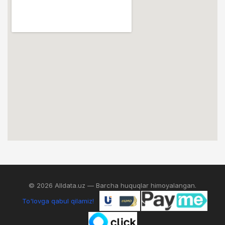
© 2026 Alldata.uz — Barcha huquqlar himoyalangan.
To'lovga qabul qilamiz!