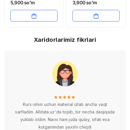
qarz kapitali
orqali ta’lim jarayonini
5,900
so'm
3,900
so'm
tashkil etish
Xaridorlarimiz fikrlari
Kurs ishim uchun material izlab ancha vaqt
sarfladim. Alldata.uz'da topib, bir necha daqiqada
yuklab oldim. Narxi ham juda qulay, sifati esa
kutganimdan yaxshi chiqdi