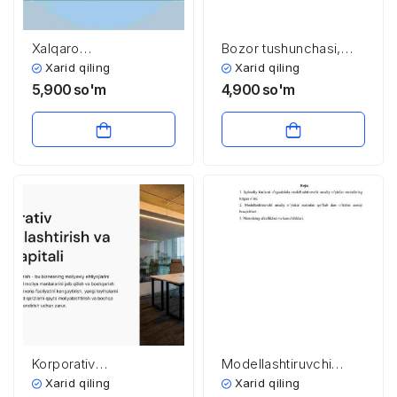
Xalqaro
Bozor tushunchasi,
korporatsiyalar
uning mohiyati va
Xarid qiling
Xarid qiling
xalqaro moliya
vazifalari
5,900
so'm
4,900
so'm
munosabatlari
subyekti sifatida
Korporativ
Modellashtiruvchi
moliyalashtirish va
amaliy o’yinlar metodi
Xarid qiling
Xarid qiling