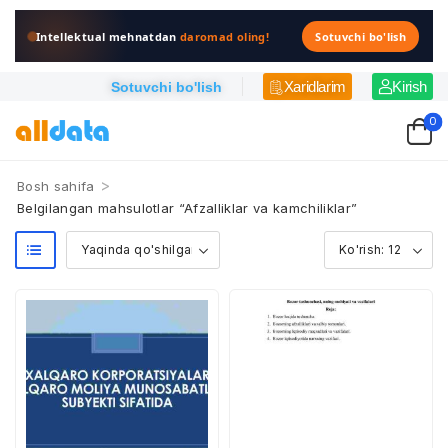
Intellektual mehnatdan
daromad oling!
Sotuvchi bo'lish
Xaridlarim
Kirish
Sotuvchi bo'lish
0
>
Bosh sahifa
Belgilangan mahsulotlar “Afzalliklar va kamchiliklar”