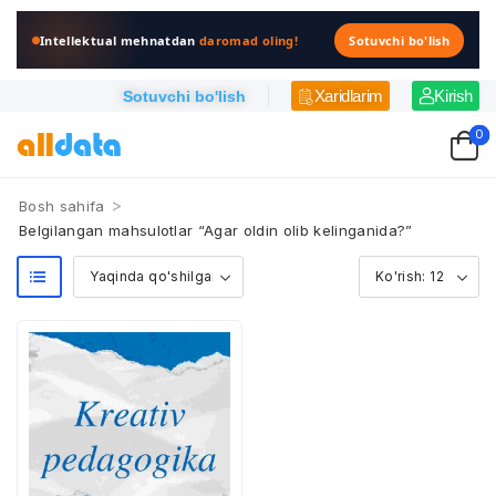
Intellektual mehnatdan
daromad oling!
Sotuvchi bo'lish
Xaridlarim
Kirish
Sotuvchi bo'lish
0
>
Bosh sahifa
Belgilangan mahsulotlar “Agar oldin olib kelinganida?”