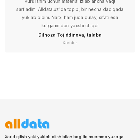
Kurs ishim uchun material izlab ancha vaqt
sarfladim. Alldata.uz'da topib, bir necha daqiqada
yuklab oldim. Narxi ham juda qulay, sifati esa
kutganimdan yaxshi chiqdi
Dilnoza Tojiddinova, talaba
Xaridor
Xarid qilish yoki yuklab olish bilan bog'liq muammo yuzaga