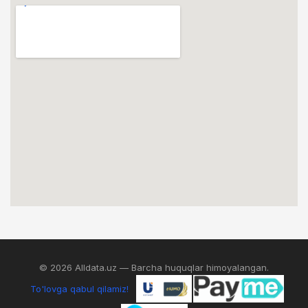
© 2026 Alldata.uz — Barcha huquqlar himoyalangan.
To'lovga qabul qilamiz!