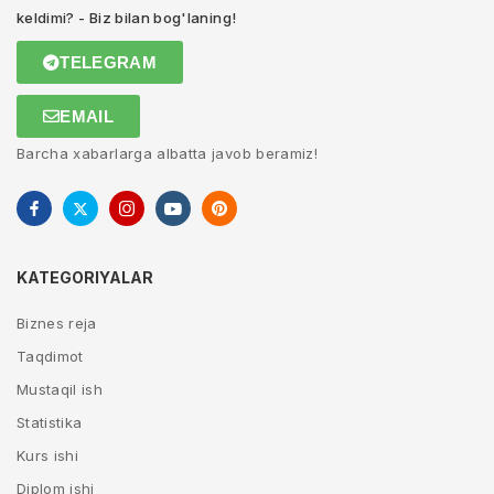
keldimi? - Biz bilan bog'laning!
TELEGRAM
EMAIL
Barcha xabarlarga albatta javob beramiz!
KATEGORIYALAR
Biznes reja
Taqdimot
Mustaqil ish
Statistika
Kurs ishi
Diplom ishi