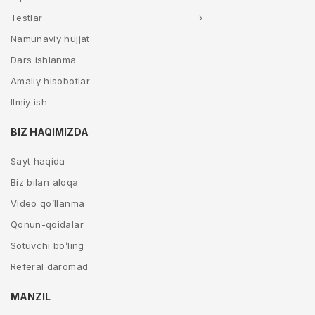
Testlar
Namunaviy hujjat
Dars ishlanma
Amaliy hisobotlar
Ilmiy ish
BIZ HAQIMIZDA
Sayt haqida
Biz bilan aloqa
Video qo’llanma
Qonun-qoidalar
Sotuvchi bo’ling
Referal daromad
MANZIL