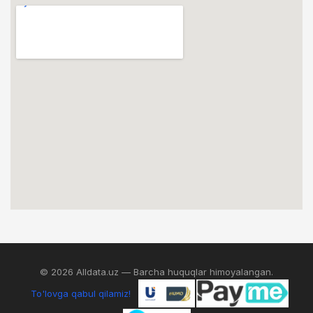
© 2026 Alldata.uz — Barcha huquqlar himoyalangan.
To'lovga qabul qilamiz!