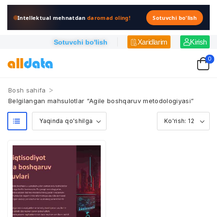
Intellektual mehnatdan
daromad oling!
Sotuvchi bo'lish
Xaridlarim
Kirish
Sotuvchi bo'lish
0
>
Bosh sahifa
Belgilangan mahsulotlar “Agile boshqaruv metodologiyasi”