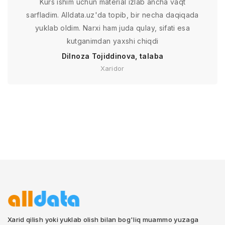
Kurs ishim uchun material izlab ancha vaqt
sarfladim. Alldata.uz'da topib, bir necha daqiqada
yuklab oldim. Narxi ham juda qulay, sifati esa
kutganimdan yaxshi chiqdi
Dilnoza Tojiddinova, talaba
Xaridor
Xarid qilish yoki yuklab olish bilan bog'liq muammo yuzaga