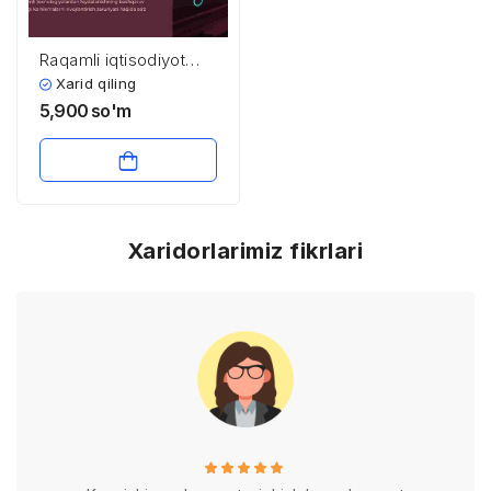
Raqamli iqtisodiyot
sharoitida boshqaruv
Xarid qiling
yondashuvlari
5,900
so'm
Xaridorlarimiz fikrlari