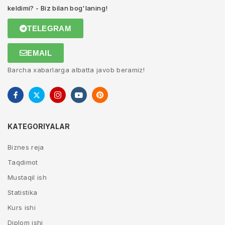
keldimi? - Biz bilan bog'laning!
TELEGRAM
EMAIL
Barcha xabarlarga albatta javob beramiz!
KATEGORIYALAR
Biznes reja
Taqdimot
Mustaqil ish
Statistika
Kurs ishi
Diplom ishi