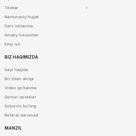
Testlar
Namunaviy hujjat
Dars ishlanma
Amaliy hisobotlar
Ilmiy ish
BIZ HAQIMIZDA
Sayt haqida
Biz bilan aloqa
Video qo’llanma
Qonun-qoidalar
Sotuvchi bo’ling
Referal daromad
MANZIL