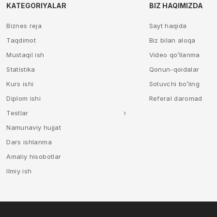
KATEGORIYALAR
BIZ HAQIMIZDA
Biznes reja
Sayt haqida
Taqdimot
Biz bilan aloqa
Mustaqil ish
Video qo’llanma
Statistika
Qonun-qoidalar
Kurs ishi
Sotuvchi bo’ling
Diplom ishi
Referal daromad
Testlar
Namunaviy hujjat
Dars ishlanma
Amaliy hisobotlar
Ilmiy ish