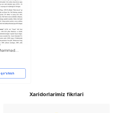
Muhammad
– 1530)
 qo'shish
Xaridorlarimiz fikrlari