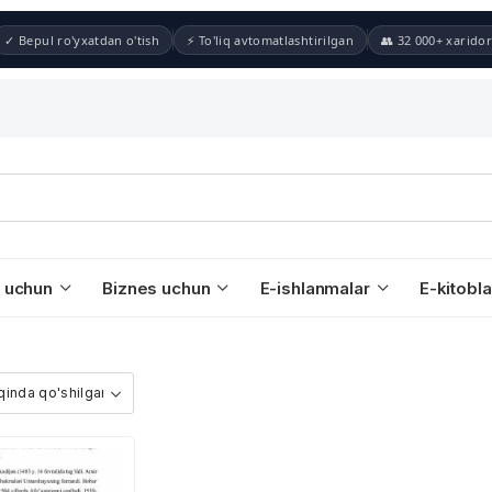
✓ Bepul ro'yxatdan o'tish
⚡ To'liq avtomatlashtirilgan
👥 32 000+ xaridor
 uchun
Biznes uchun
E-ishlanmalar
E-kitobla