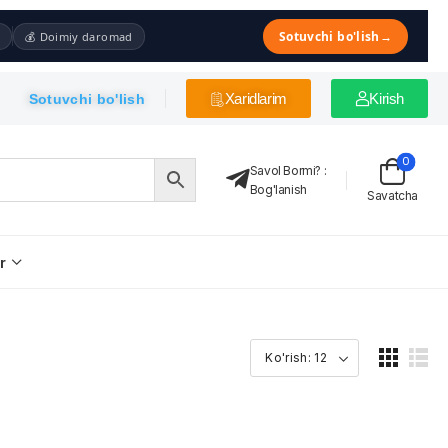
Sotuvchi bo'lish
→
💰 Doimiy daromad
Xaridlarim
Kirish
Sotuvchi bo'lish
0
Savol Bormi?
:
Bog'lanish
Savatcha
r