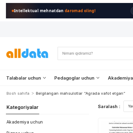
Intellektual mehnatdan
daromad oling!
Talabalar uchun
Pedagoglar uchun
Akademiya
>
Bosh sahifa
Belgilangan mahsulotlar “Agrada vafot etgan”
Saralash :
Kategoriyalar
Akademiya uchun