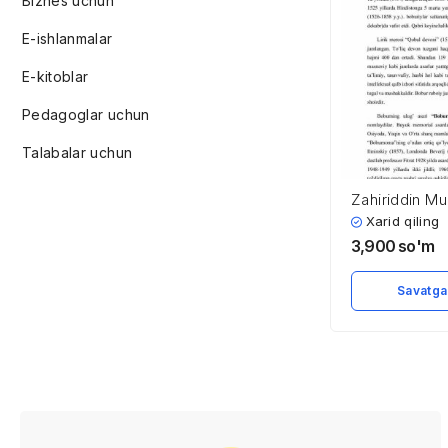
Biznes uchun
E-ishlanmalar
E-kitoblar
Pedagoglar uchun
Talabalar uchun
Zahiriddin 
Bobur (1483 
Xarid qiling
3,900
so'm
Savatga