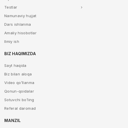
Testlar
Namunaviy hujjat
Dars ishlanma
Amaliy hisobotlar
Ilmiy ish
BIZ HAQIMIZDA
Sayt haqida
Biz bilan aloqa
Video qo’llanma
Qonun-qoidalar
Sotuvchi bo’ling
Referal daromad
MANZIL