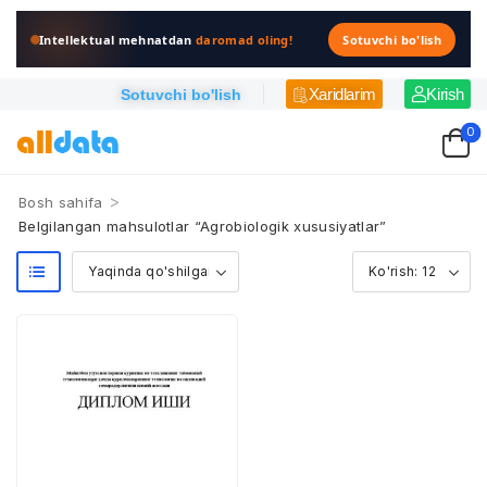
Intellektual mehnatdan
daromad oling!
Sotuvchi bo'lish
Xaridlarim
Kirish
Sotuvchi bo'lish
0
>
Bosh sahifa
Belgilangan mahsulotlar “Agro­biologik xususiyatlar”