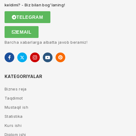
keldimi? - Biz bilan bog'laning!
TELEGRAM
EMAIL
Barcha xabarlarga albatta javob beramiz!
KATEGORIYALAR
Biznes reja
Taqdimot
Mustaqil ish
Statistika
Kurs ishi
Diplom ishi