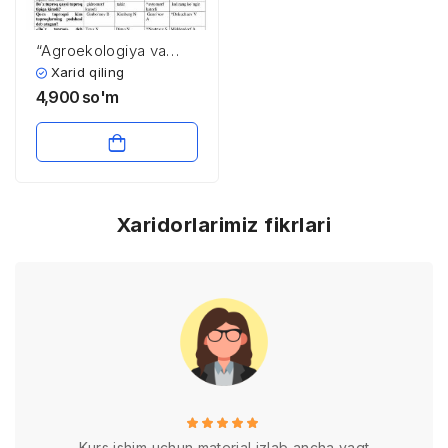
“Agroekologiya va
agrokimyo” fanidan 4-
Xarid qiling
kurs talabalari uchun
4,900
so'm
testlar to’plami
Xaridorlarimiz fikrlari
Kurs ishim uchun material izlab ancha vaqt