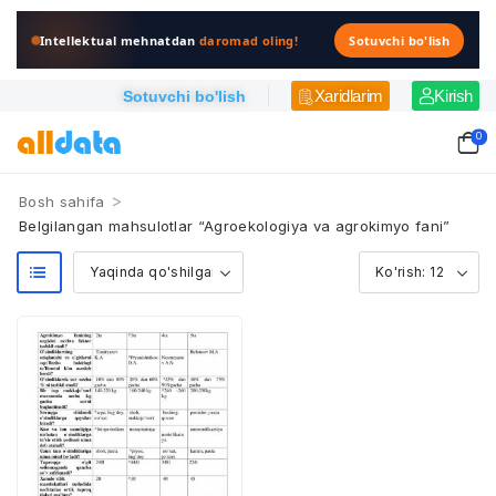
Intellektual mehnatdan
daromad oling!
Sotuvchi bo'lish
Xaridlarim
Kirish
Sotuvchi bo'lish
0
>
Bosh sahifa
Belgilangan mahsulotlar “Agroekologiya va agrokimyo fani”