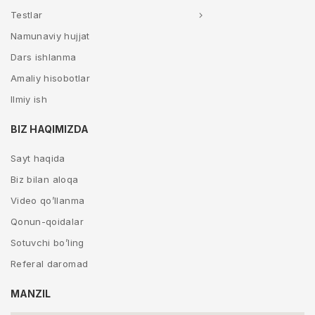
Testlar
Namunaviy hujjat
Dars ishlanma
Amaliy hisobotlar
Ilmiy ish
BIZ HAQIMIZDA
Sayt haqida
Biz bilan aloqa
Video qo’llanma
Qonun-qoidalar
Sotuvchi bo’ling
Referal daromad
MANZIL