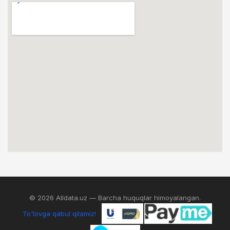
© 2026 Alldata.uz — Barcha huquqlar himoyalangan.
To'lovga qabul qilamiz!