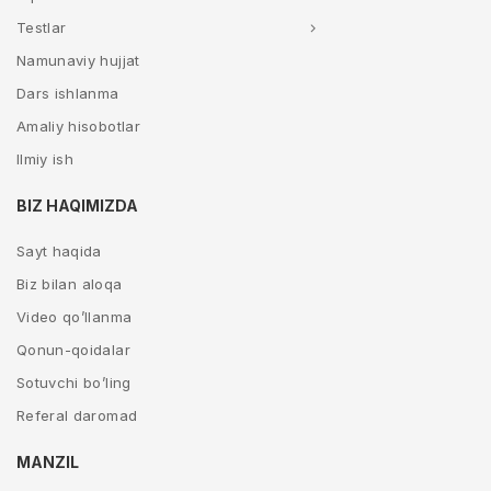
Testlar
Namunaviy hujjat
Dars ishlanma
Amaliy hisobotlar
Ilmiy ish
BIZ HAQIMIZDA
Sayt haqida
Biz bilan aloqa
Video qo’llanma
Qonun-qoidalar
Sotuvchi bo’ling
Referal daromad
MANZIL