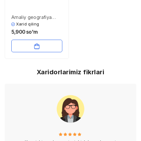
Amaliy geografiya
tadqiqotlarining asosiy
Xarid qiling
yo’nalishlari
5,900
so'm
Xaridorlarimiz fikrlari