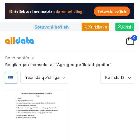
Intellektual mehnatdan
daromad oling!
Sotuvchi bo'lish
Xaridlarim
Kirish
Sotuvchi bo'lish
0
>
Bosh sahifa
Belgilangan mahsulotlar “Agrogeografik tadqiqotlar”