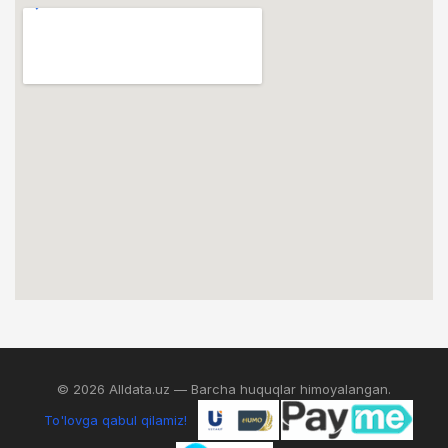
© 2026 Alldata.uz — Barcha huquqlar himoyalangan.
To'lovga qabul qilamiz!