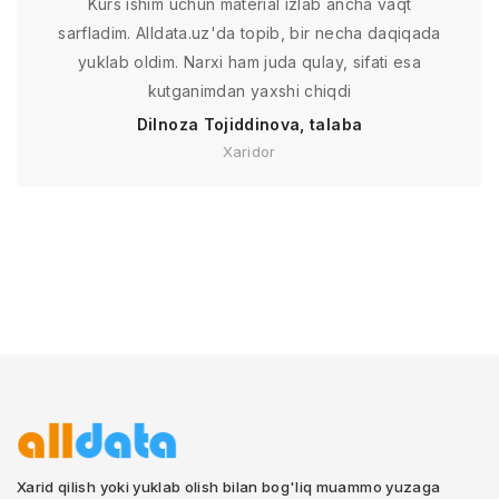
Kurs ishim uchun material izlab ancha vaqt
sarfladim. Alldata.uz'da topib, bir necha daqiqada
yuklab oldim. Narxi ham juda qulay, sifati esa
kutganimdan yaxshi chiqdi
Dilnoza Tojiddinova, talaba
Xaridor
Xarid qilish yoki yuklab olish bilan bog'liq muammo yuzaga