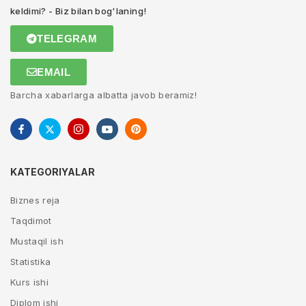
keldimi? - Biz bilan bog'laning!
TELEGRAM
EMAIL
Barcha xabarlarga albatta javob beramiz!
KATEGORIYALAR
Biznes reja
Taqdimot
Mustaqil ish
Statistika
Kurs ishi
Diplom ishi