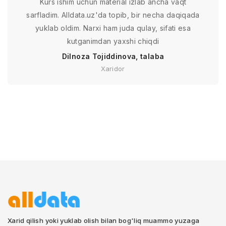
Kurs ishim uchun material izlab ancha vaqt
sarfladim. Alldata.uz'da topib, bir necha daqiqada
yuklab oldim. Narxi ham juda qulay, sifati esa
kutganimdan yaxshi chiqdi
Dilnoza Tojiddinova, talaba
Xaridor
Xarid qilish yoki yuklab olish bilan bog'liq muammo yuzaga