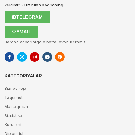
keldimi? - Biz bilan bog'laning!
TELEGRAM
EMAIL
Barcha xabarlarga albatta javob beramiz!
KATEGORIYALAR
Biznes reja
Taqdimot
Mustaqil ish
Statistika
Kurs ishi
Diplom ishi