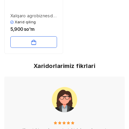
Xalqaro agrobiznesda
tizim menejmenti
Xarid qiling
5,900
so'm
Xaridorlarimiz fikrlari