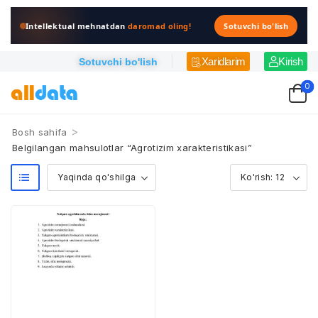
Intellektual mehnatdan
daromad oling!
Sotuvchi bo'lish
Xaridlarim
Kirish
Sotuvchi bo'lish
0
>
Bosh sahifa
Belgilangan mahsulotlar “Agrotizim xarakteristikasi”