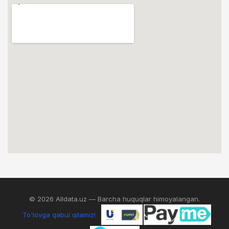
© 2026 Alldata.uz — Barcha huquqlar himoyalangan.
To'lovga qabul qilamiz!