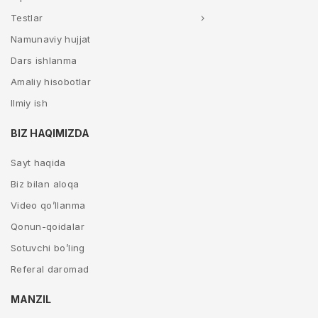
Testlar
Namunaviy hujjat
Dars ishlanma
Amaliy hisobotlar
Ilmiy ish
BIZ HAQIMIZDA
Sayt haqida
Biz bilan aloqa
Video qo’llanma
Qonun-qoidalar
Sotuvchi bo’ling
Referal daromad
MANZIL