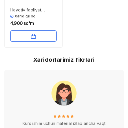
Hayotiy faoliyat
xavfsizliging asosiy
Xarid qiling
tushunchalari
4,900
so'm
Xaridorlarimiz fikrlari
Kurs ishim uchun material izlab ancha vaqt