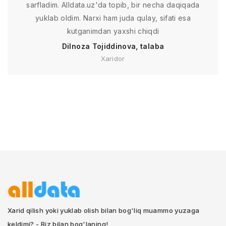
sarfladim. Alldata.uz'da topib, bir necha daqiqada
yuklab oldim. Narxi ham juda qulay, sifati esa
kutganimdan yaxshi chiqdi
Dilnoza Tojiddinova, talaba
Xaridor
Xarid qilish yoki yuklab olish bilan bog'liq muammo yuzaga
keldimi? - Biz bilan bog'laning!