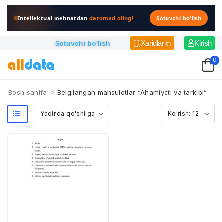
Intellektual mehnatdan
daromad oling!
Sotuvchi bo'lish
Xaridlarim
Kirish
Sotuvchi bo'lish
0
>
Bosh sahifa
Belgilangan mahsulotlar “Ahamiyati va tarkibi”