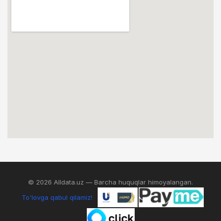
© 2026 Alldata.uz — Barcha huquqlar himoyalangan.
To'lovga qabul qilamiz!