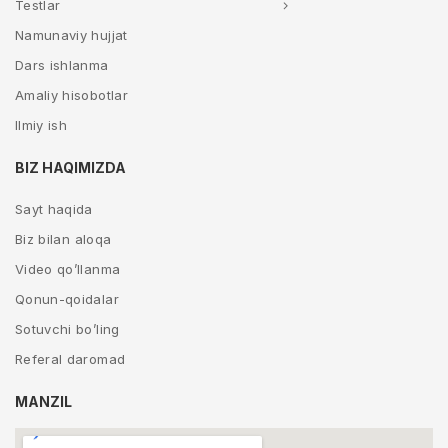
Testlar
Namunaviy hujjat
Dars ishlanma
Amaliy hisobotlar
Ilmiy ish
BIZ HAQIMIZDA
Sayt haqida
Biz bilan aloqa
Video qo’llanma
Qonun-qoidalar
Sotuvchi bo’ling
Referal daromad
MANZIL