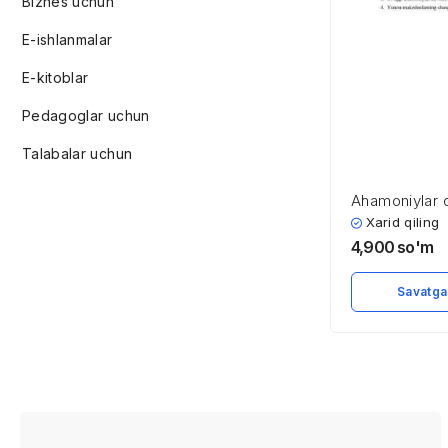
Biznes uchun
E-ishlanmalar
E-kitoblar
Pedagoglar uchun
Talabalar uchun
Ahamoniylar d
Xarid qiling
4,900
so'm
Savatga