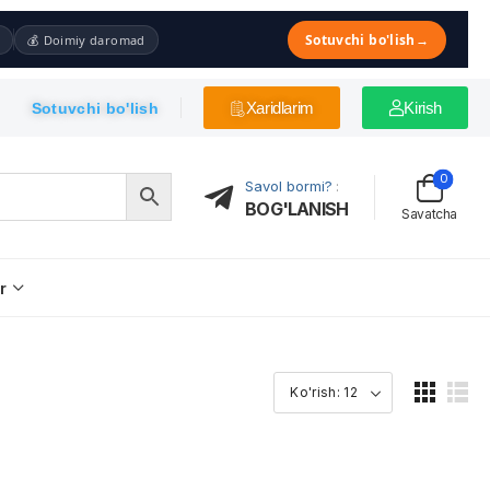
Sotuvchi bo'lish
→
💰 Doimiy daromad
Xaridlarim
Kirish
Sotuvchi bo'lish
0
Savol bormi?
:
BOG'LANISH
Savatcha
r