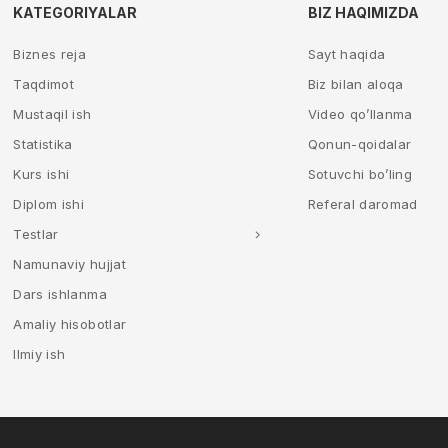
KATEGORIYALAR
BIZ HAQIMIZDA
Biznes reja
Sayt haqida
Taqdimot
Biz bilan aloqa
Mustaqil ish
Video qo’llanma
Statistika
Qonun-qoidalar
Kurs ishi
Sotuvchi bo’ling
Diplom ishi
Referal daromad
Testlar
Namunaviy hujjat
Dars ishlanma
Amaliy hisobotlar
Ilmiy ish