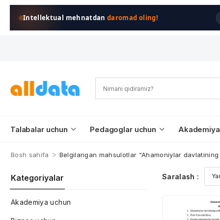
Intellektual mehnatdan
daromad oling!
Talabalar uchun
Pedagoglar uchun
Akademiya
>
Bosh sahifa
Belgilangan mahsulotlar “Ahamoniylar davlatining t
Saralash :
Kategoriyalar
Akademiya uchun