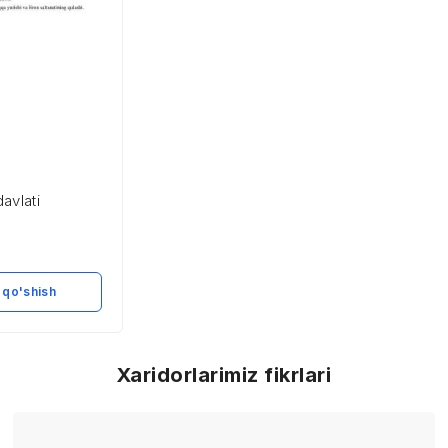
avlati
 qo'shish
Xaridorlarimiz fikrlari