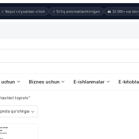
✓ Bepul ro'yxatdan o'tish
⚡ To'liq avtomatlashtirilgan
👥 32 000+ xaridor
 uchun
Biznes uchun
E-ishlanmalar
E-kitobla
ashkil topishi”