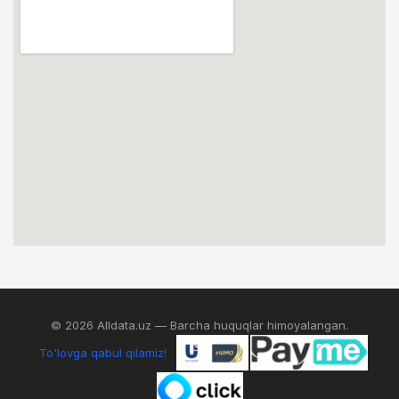
© 2026 Alldata.uz — Barcha huquqlar himoyalangan.
To'lovga qabul qilamiz!