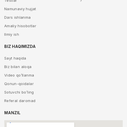
Testlar
Namunaviy hujjat
Dars ishlanma
Amaliy hisobotlar
Ilmiy ish
BIZ HAQIMIZDA
Sayt haqida
Biz bilan aloqa
Video qo’llanma
Qonun-qoidalar
Sotuvchi bo’ling
Referal daromad
MANZIL