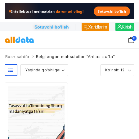
Intellektual mehnatdan
daromad oling!
Sotuvchi bo'lish
Xaridlarim
Kirish
Sotuvchi bo'lish
0
>
Bosh sahifa
Belgilangan mahsulotlar “Ahl as-suffa”