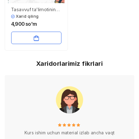
Tasavvuf taʼlimotining
Sharq madaniyatga
Xarid qiling
taʼsiri ​
4,900
so'm
Xaridorlarimiz fikrlari
Kurs ishim uchun material izlab ancha vaqt