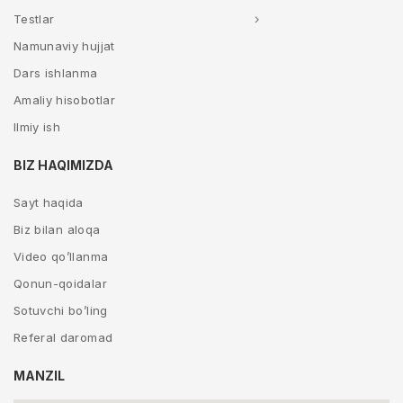
Testlar
Namunaviy hujjat
Dars ishlanma
Amaliy hisobotlar
Ilmiy ish
BIZ HAQIMIZDA
Sayt haqida
Biz bilan aloqa
Video qo’llanma
Qonun-qoidalar
Sotuvchi bo’ling
Referal daromad
MANZIL