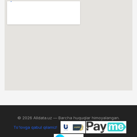
© 2026 Alldata.uz — Barcha huquqlar himoyalangan.
To'lovga qabul qilamiz!