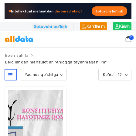
Intellektual mehnatdan
daromad oling!
Sotuvchi bo'lish
Xaridlarim
Kirish
Sotuvchi bo'lish
0
>
Bosh sahifa
Belgilangan mahsulotlar “Ahloqqa tayanmagan ilm”