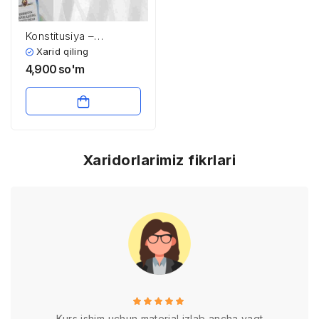
Konstitusiya –
hayotimiz qomusi
Xarid qiling
4,900
so'm
Xaridorlarimiz fikrlari
Kurs ishim uchun material izlab ancha vaqt