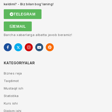
keldimi? - Biz bilan bog'laning!
TELEGRAM
EMAIL
Barcha xabarlarga albatta javob beramiz!
KATEGORIYALAR
Biznes reja
Taqdimot
Mustaqil ish
Statistika
Kurs ishi
Diplom ishi