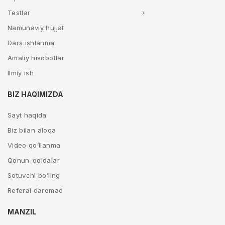
Testlar
Namunaviy hujjat
Dars ishlanma
Amaliy hisobotlar
Ilmiy ish
BIZ HAQIMIZDA
Sayt haqida
Biz bilan aloqa
Video qo’llanma
Qonun-qoidalar
Sotuvchi bo’ling
Referal daromad
MANZIL