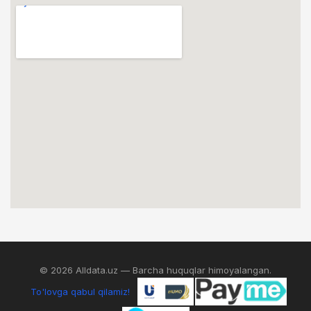
© 2026 Alldata.uz — Barcha huquqlar himoyalangan.
To'lovga qabul qilamiz!