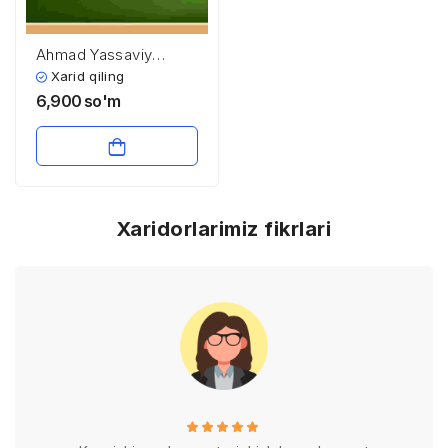
Ahmad Yassaviy
hayoti va ijodi
Xarid qiling
6,900
so'm
Xaridorlarimiz fikrlari