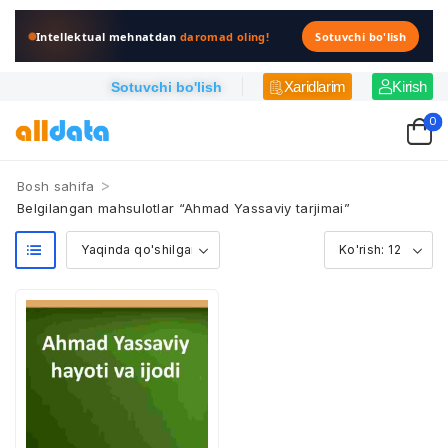
Intellektual mehnatdan
daromad oling!
Sotuvchi bo'lish
Xaridlarim
Kirish
Sotuvchi bo'lish
0
>
Bosh sahifa
Belgilangan mahsulotlar “Ahmad Yassaviy tarjimai”