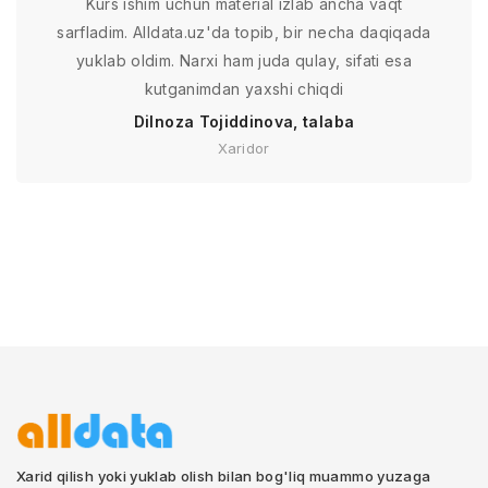
Kurs ishim uchun material izlab ancha vaqt
sarfladim. Alldata.uz'da topib, bir necha daqiqada
yuklab oldim. Narxi ham juda qulay, sifati esa
kutganimdan yaxshi chiqdi
Dilnoza Tojiddinova, talaba
Xaridor
Xarid qilish yoki yuklab olish bilan bog'liq muammo yuzaga