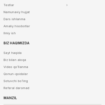
Testlar
Namunaviy hujjat
Dars ishlanma
Amaliy hisobotlar
Ilmiy ish
BIZ HAQIMIZDA
Sayt haqida
Biz bilan aloqa
Video qo’llanma
Qonun-qoidalar
Sotuvchi bo’ling
Referal daromad
MANZIL