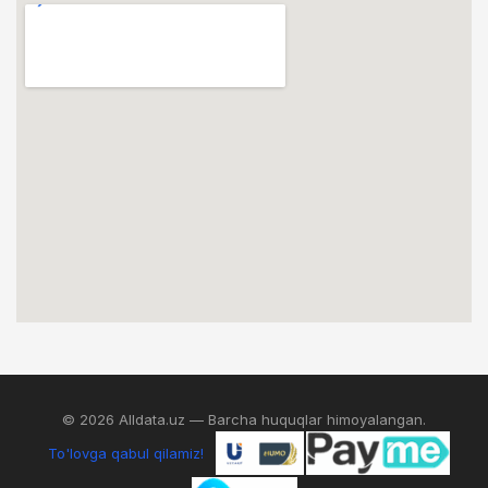
© 2026 Alldata.uz — Barcha huquqlar himoyalangan.
To'lovga qabul qilamiz!