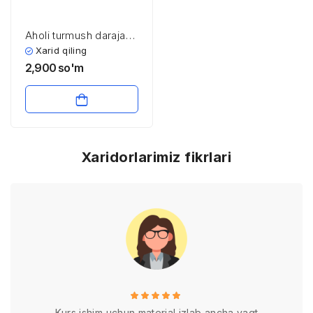
Aholi turmush darajasi
va uning asosiy
Xarid qiling
indikatorlari
2,900
so'm
Xaridorlarimiz fikrlari
Kurs ishim uchun material izlab ancha vaqt