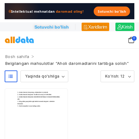
Intellektual mehnatdan
daromad oling!
Sotuvchi bo'lish
Xaridlarim
Kirish
Sotuvchi bo'lish
0
>
Bosh sahifa
Belgilangan mahsulotlar “Aholi daromadlarini tartibga solish”