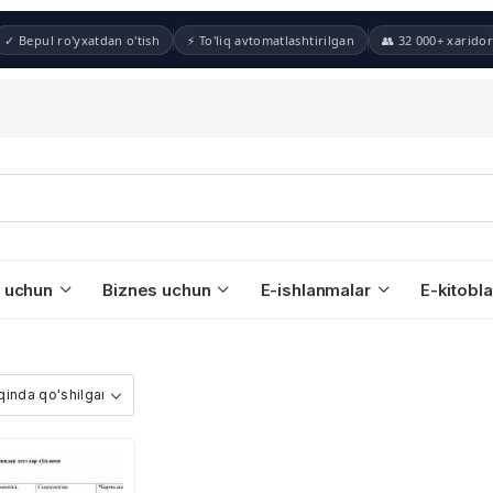
✓ Bepul ro'yxatdan o'tish
⚡ To'liq avtomatlashtirilgan
👥 32 000+ xaridor
 uchun
Biznes uchun
E-ishlanmalar
E-kitobla