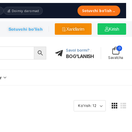
Sotuvchi bo'lish
→
💰 Doimiy daromad
Xaridlarim
Kirish
Sotuvchi bo'lish
0
Savol bormi?
:
BOG'LANISH
Savatcha
r