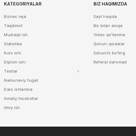
KATEGORIYALAR
BIZ HAQIMIZDA
Biznes reja
Sayt haqida
Taqdimot
Biz bilan aloqa
Mustaqil ish
Video qo’llanma
Statistika
Qonun-qoidalar
Kurs ishi
Sotuvchi bo’ling
Diplom ishi
Referal daromad
Testlar
Namunaviy hujjat
Dars ishlanma
Amaliy hisobotlar
Ilmiy ish