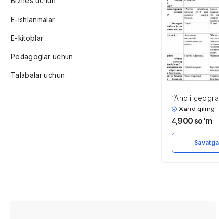
Biznes uchun
E-ishlanmalar
E-kitoblar
Pedagoglar uchun
Talabalar uchun
“Aholi geogra
testlar to’pla
Xarid qiling
4,900
so'm
Savatga