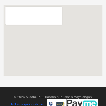
© 2026 Alldata.uz — Barcha huquqlar himoyalangan.
To'lovga qabul qilamiz!