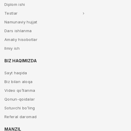
Diplom ishi
Testlar
Namunaviy hujjat
Dars ishlanma
Amaliy hisobotlar
Ilmiy ish
BIZ HAQIMIZDA
Sayt haqida
Biz bilan aloqa
Video qo’llanma
Qonun-qoidalar
Sotuvchi bo’ling
Referal daromad
MANZIL