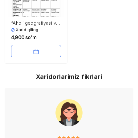
“Aholi geografiyasi va
demografiyasi”
Xarid qiling
fanidan 2-kurs
4,900
so'm
talabalari uchun testlar
to’plami
Xaridorlarimiz fikrlari