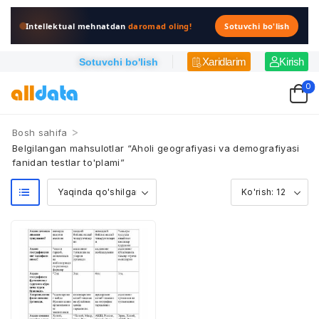
Intellektual mehnatdan
daromad oling!
Sotuvchi bo'lish
Xaridlarim
Kirish
Sotuvchi bo'lish
0
>
Bosh sahifa
Belgilangan mahsulotlar “Aholi geografiyasi va demografiyasi
fanidan testlar to'plami”