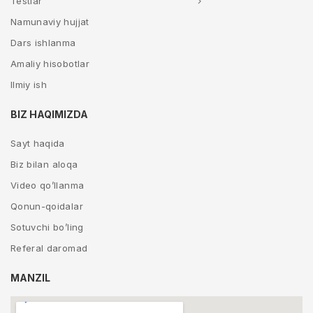
Testlar
Namunaviy hujjat
Dars ishlanma
Amaliy hisobotlar
Ilmiy ish
BIZ HAQIMIZDA
Sayt haqida
Biz bilan aloqa
Video qo’llanma
Qonun-qoidalar
Sotuvchi bo’ling
Referal daromad
MANZIL