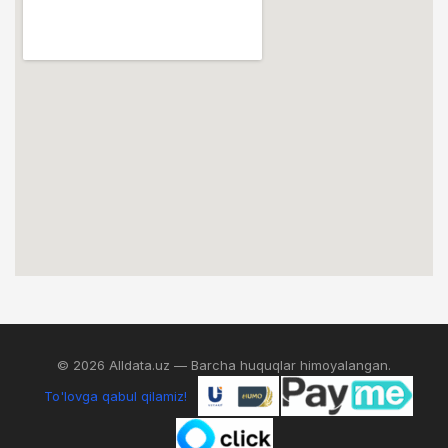
© 2026 Alldata.uz — Barcha huquqlar himoyalangan.
To'lovga qabul qilamiz!