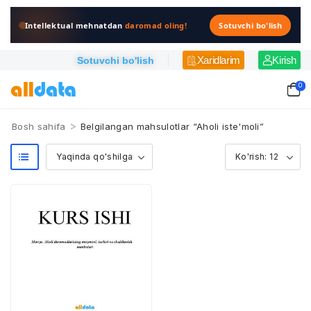
Intellektual mehnatdan
daromad oling!
Sotuvchi bo'lish
Xaridlarim
Kirish
Sotuvchi bo'lish
0
>
Bosh sahifa
Belgilangan mahsulotlar “Aholi iste'moli”