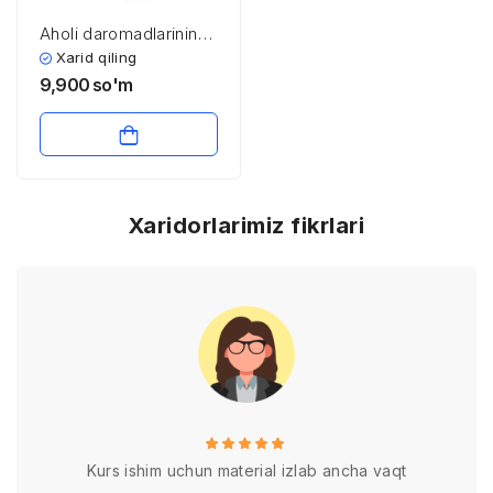
Aholi daromadlarining
mazmuni, turlari va
Xarid qiling
shakllanish manbalari
9,900
so'm
Xaridorlarimiz fikrlari
Kurs ishim uchun material izlab ancha vaqt