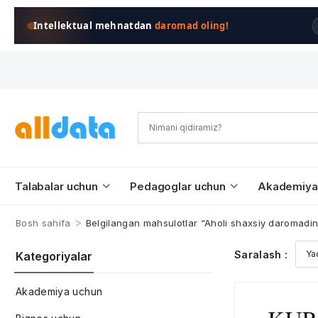
Intellektual mehnatdan
daromad oling!
Talabalar uchun
Pedagoglar uchun
Akademiya
>
Bosh sahifa
Belgilangan mahsulotlar “Aholi shaxsiy daromadinin
Saralash :
Kategoriyalar
Akademiya uchun