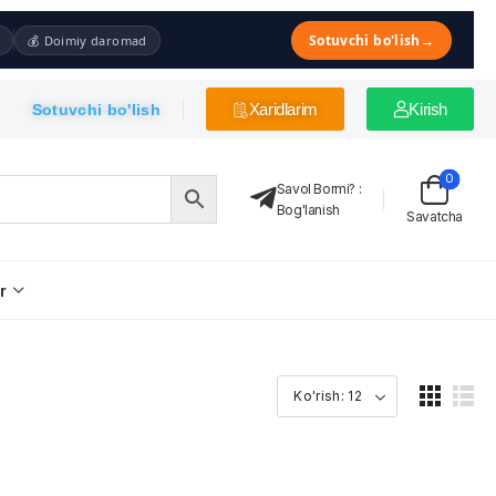
Sotuvchi bo'lish
→
💰 Doimiy daromad
Xaridlarim
Kirish
Sotuvchi bo'lish
0
Savol Bormi?
:
Bog'lanish
Savatcha
r