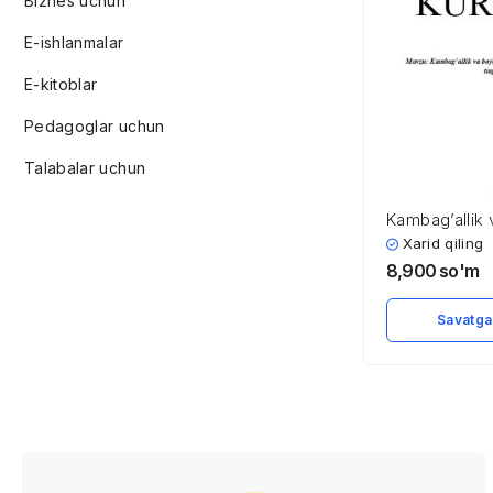
Biznes uchun
E-ishlanmalar
E-kitoblar
Pedagoglar uchun
Talabalar uchun
Kambag’allik 
Daromadlar ta
Xarid qiling
va taqsimlani
8,900
so'm
Savatga