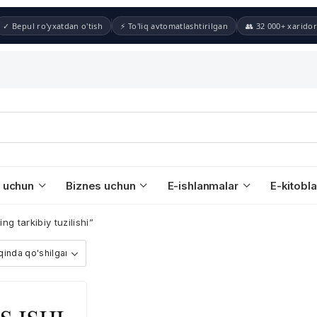
✓ Bepul ro'yxatdan o'tish
⚡ To'liq avtomatlashtirilgan
👥 32 000+ xaridor
 uchun
Biznes uchun
E-ishlanmalar
E-kitobla
g tarkibiy tuzilishi”