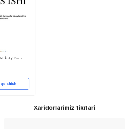
va boylik.
baqalanishi
shi
 qo'shish
Xaridorlarimiz fikrlari