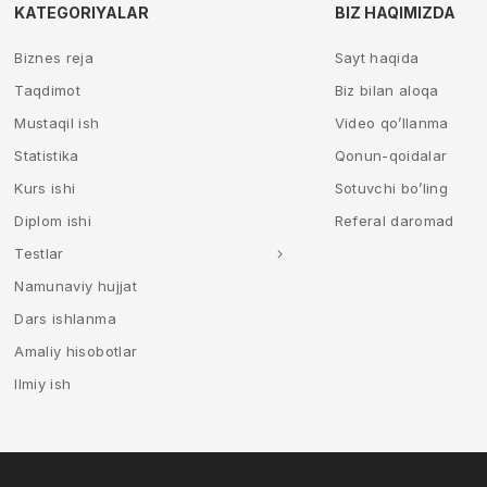
KATEGORIYALAR
BIZ HAQIMIZDA
Biznes reja
Sayt haqida
Taqdimot
Biz bilan aloqa
Mustaqil ish
Video qo’llanma
Statistika
Qonun-qoidalar
Kurs ishi
Sotuvchi bo’ling
Diplom ishi
Referal daromad
Testlar
Namunaviy hujjat
Dars ishlanma
Amaliy hisobotlar
Ilmiy ish