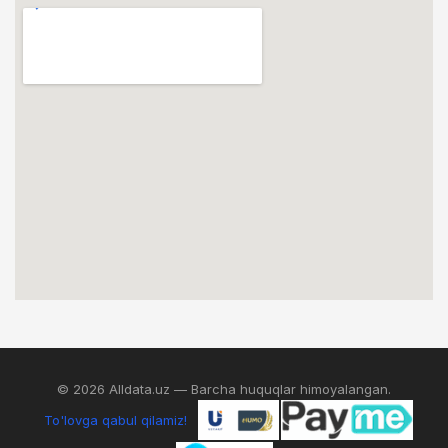
© 2026 Alldata.uz — Barcha huquqlar himoyalangan.
To'lovga qabul qilamiz!