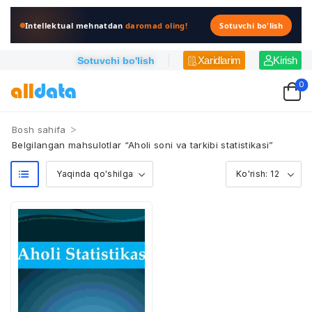
Intellektual mehnatdan
daromad oling!
Sotuvchi bo'lish
Xaridlarim
Kirish
Sotuvchi bo'lish
0
>
Bosh sahifa
Belgilangan mahsulotlar “Aholi soni va tarkibi statistikasi”