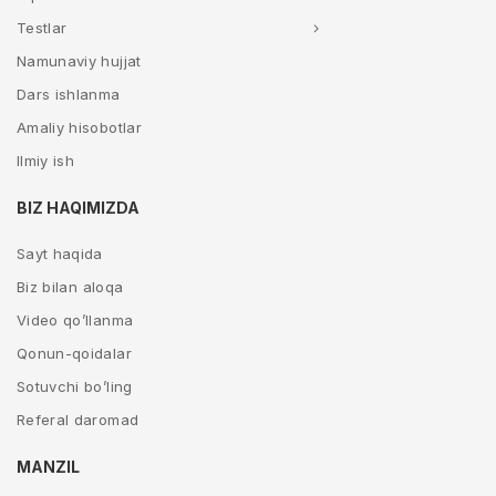
Testlar
Namunaviy hujjat
Dars ishlanma
Amaliy hisobotlar
Ilmiy ish
BIZ HAQIMIZDA
Sayt haqida
Biz bilan aloqa
Video qo’llanma
Qonun-qoidalar
Sotuvchi bo’ling
Referal daromad
MANZIL