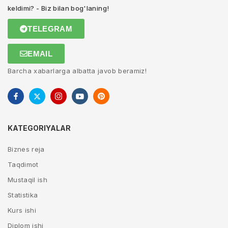
keldimi? - Biz bilan bog'laning!
TELEGRAM
EMAIL
Barcha xabarlarga albatta javob beramiz!
KATEGORIYALAR
Biznes reja
Taqdimot
Mustaqil ish
Statistika
Kurs ishi
Diplom ishi