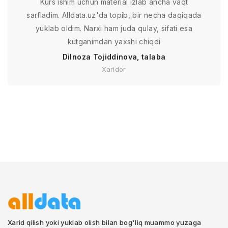
Kurs ishim uchun material izlab ancha vaqt
sarfladim. Alldata.uz'da topib, bir necha daqiqada
yuklab oldim. Narxi ham juda qulay, sifati esa
kutganimdan yaxshi chiqdi
Dilnoza Tojiddinova, talaba
Xaridor
Xarid qilish yoki yuklab olish bilan bog'liq muammo yuzaga