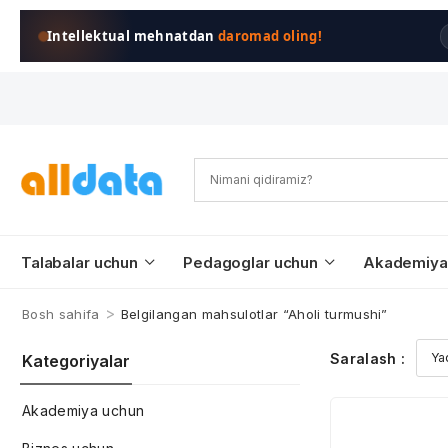
Intellektual mehnatdan
daromad oling!
Talabalar uchun
Pedagoglar uchun
Akademiya
>
Bosh sahifa
Belgilangan mahsulotlar “Aholi turmushi”
Saralash :
Kategoriyalar
Akademiya uchun