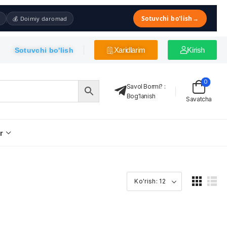
Sotuvchi bo'lish
→
💰 Doimiy daromad
Xaridlarim
Kirish
Sotuvchi bo'lish
0
Savol Bormi?
:
Bog'lanish
Savatcha
r