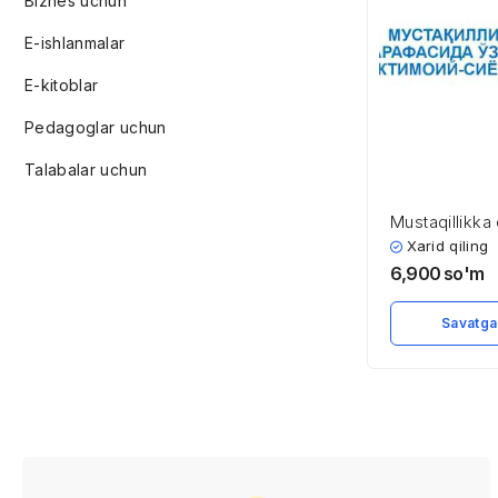
Biznes uchun
E-ishlanmalar
E-kitoblar
Pedagoglar uchun
Talabalar uchun
Mustaqillikka 
arafasida O’z
Xarid qiling
ijtimoiy-siyos
6,900
so'm
Savatga