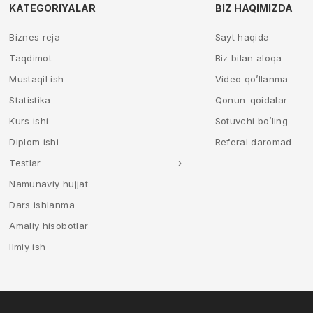
KATEGORIYALAR
BIZ HAQIMIZDA
Biznes reja
Sayt haqida
Taqdimot
Biz bilan aloqa
Mustaqil ish
Video qo’llanma
Statistika
Qonun-qoidalar
Kurs ishi
Sotuvchi bo’ling
Diplom ishi
Referal daromad
Testlar
Namunaviy hujjat
Dars ishlanma
Amaliy hisobotlar
Ilmiy ish