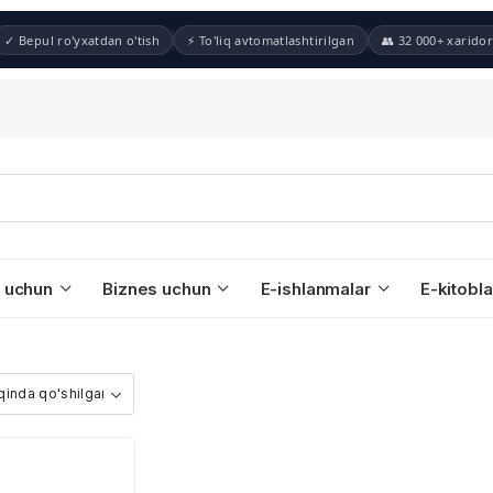
✓ Bepul ro'yxatdan o'tish
⚡ To'liq avtomatlashtirilgan
👥 32 000+ xaridor
 uchun
Biznes uchun
E-ishlanmalar
E-kitobla