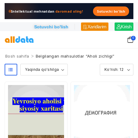
Intellektual mehnatdan
daromad oling!
Sotuvchi bo'lish
Xaridlarim
Kirish
Sotuvchi bo'lish
0
>
Bosh sahifa
Belgilangan mahsulotlar “Aholi zichligi”