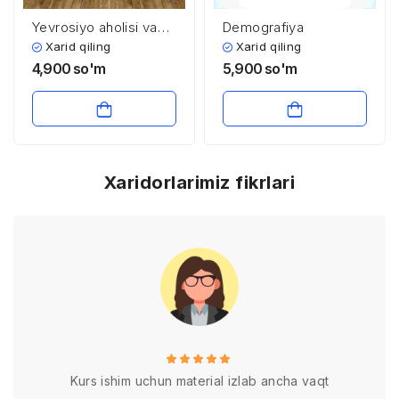
Yevrosiyo aholisi va
Demografiya
siyosiy xaritasi
Xarid qiling
Xarid qiling
4,900
so'm
5,900
so'm
Xaridorlarimiz fikrlari
Kurs ishim uchun material izlab ancha vaqt