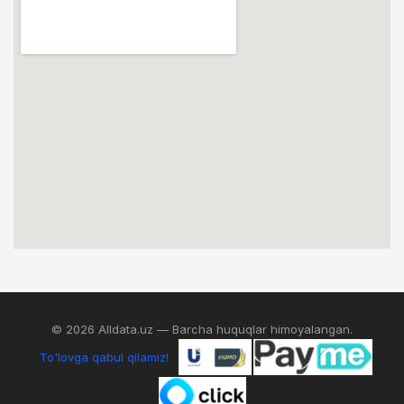
© 2026 Alldata.uz — Barcha huquqlar himoyalangan.
To'lovga qabul qilamiz!