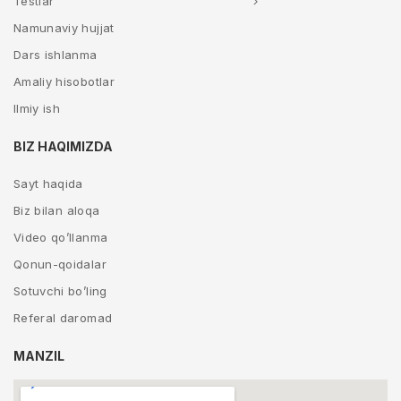
Testlar
Namunaviy hujjat
Dars ishlanma
Amaliy hisobotlar
Ilmiy ish
BIZ HAQIMIZDA
Sayt haqida
Biz bilan aloqa
Video qo’llanma
Qonun-qoidalar
Sotuvchi bo’ling
Referal daromad
MANZIL