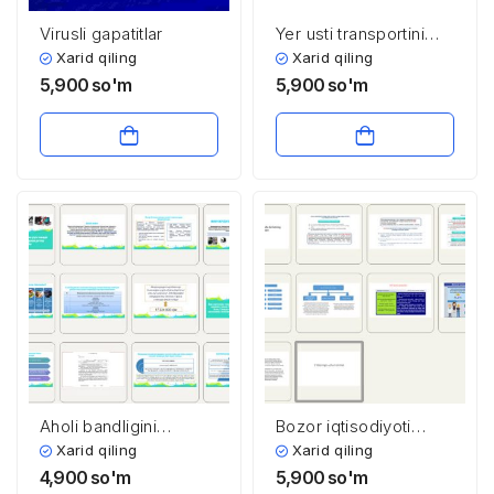
Virusli gapatitlar
Yer usti transportini
ekologik xususiyatlari
Xarid qiling
Xarid qiling
va bunga transport
5,900
so'm
5,900
so'm
vositalarini texnik
holatini ta’siri
Aholi bandligini
Bozor iqtisodiyoti
ta’minlash uchun tijorat
sharoitida davlatning
Xarid qiling
Xarid qiling
banklari tomonidan
asosiy funksiyalari
4,900
so'm
5,900
so'm