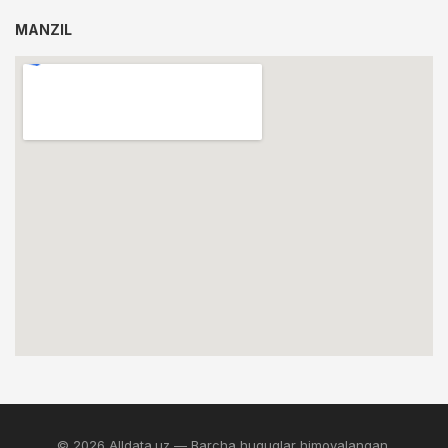
MANZIL
© 2026 Alldata.uz — Barcha huquqlar himoyalangan.