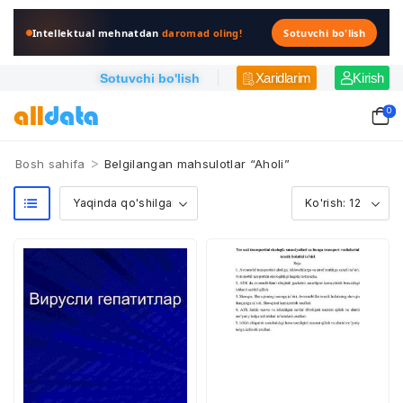
Intellektual mehnatdan
daromad oling!
Sotuvchi bo'lish
Xaridlarim
Kirish
Sotuvchi bo'lish
0
>
Bosh sahifa
Belgilangan mahsulotlar “Aholi”