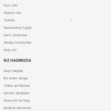
Kurs ishi
Diplom ishi
Testlar
Namunaviy hujjat
Dars ishlanma
Amaliy hisobotlar
Ilmiy ish
BIZ HAQIMIZDA
Sayt haqida
Biz bilan aloqa
Video qo’llanma
Qonun-qoidalar
Sotuvchi bo’ling
Referal daromad