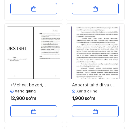
mikrokreditlar ajratish
tartibi
«Mehnat bozori,
Axborot tahdidi va u
turmush darajasi va
nimalarda namoyon
Xarid qiling
Xarid qiling
daromadlari
bo’ladi?
12,900
so'm
1,900
so'm
tengsizligi»
(O’zbekiston misolida)