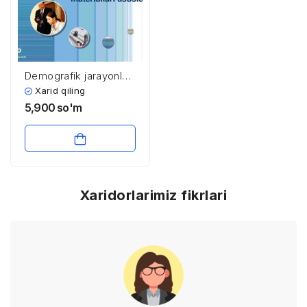
Demografik jarayonlar
va ijtimoiy – iqtisodiy
Xarid qiling
muammolar O`rta
5,900
so'm
Osiyo Respublikalari
materiallari asosida
Xaridorlarimiz fikrlari