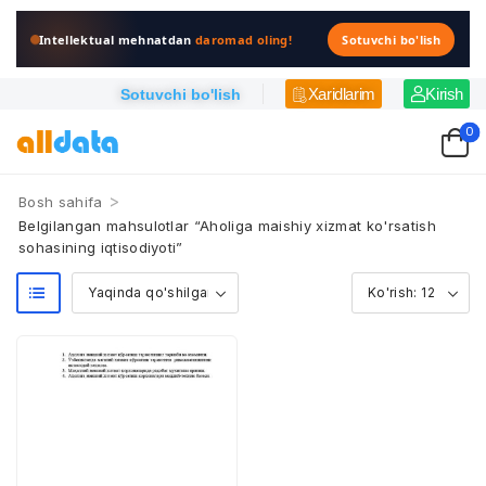
Intellektual mehnatdan
daromad oling!
Sotuvchi bo'lish
Xaridlarim
Kirish
Sotuvchi bo'lish
0
>
Bosh sahifa
Belgilangan mahsulotlar “Aholiga maishiy xizmat ko'rsatish
sohasining iqtisodiyoti”