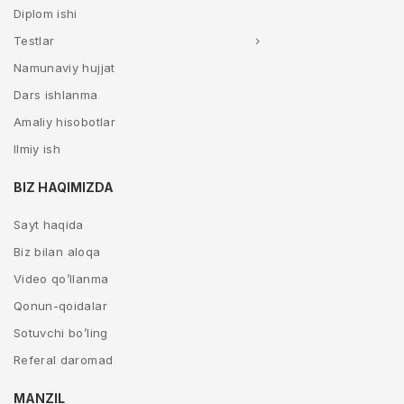
Diplom ishi
Testlar
Namunaviy hujjat
Dars ishlanma
Amaliy hisobotlar
Ilmiy ish
BIZ HAQIMIZDA
Sayt haqida
Biz bilan aloqa
Video qo’llanma
Qonun-qoidalar
Sotuvchi bo’ling
Referal daromad
MANZIL