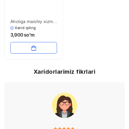
Aholiga maishiy xizmat
ko’rsatish sohasining
Xarid qiling
iqtisodiyoti va
3,900
so'm
menejmenti
Xaridorlarimiz fikrlari