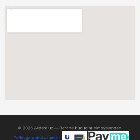
© 2026 Alldata.uz — Barcha huquqlar himoyalangan.
To'lovga qabul qilamiz!