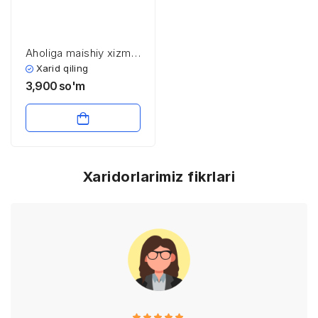
Aholiga maishiy xizmat
ko’rsatish sohasining
Xarid qiling
iqtisodiyoti va
3,900
so'm
menejmenti
Xaridorlarimiz fikrlari