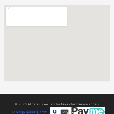
© 2026 Alldata.uz — Barcha huquqlar himoyalangan.
To'lovga qabul qilamiz!