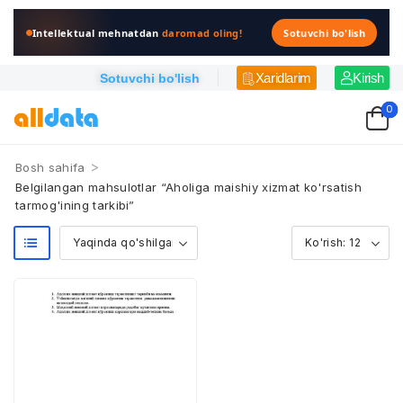
Intellektual mehnatdan
daromad oling!
Sotuvchi bo'lish
Xaridlarim
Kirish
Sotuvchi bo'lish
0
>
Bosh sahifa
Belgilangan mahsulotlar “Aholiga maishiy xizmat ko'rsatish
tarmog'ining tarkibi”