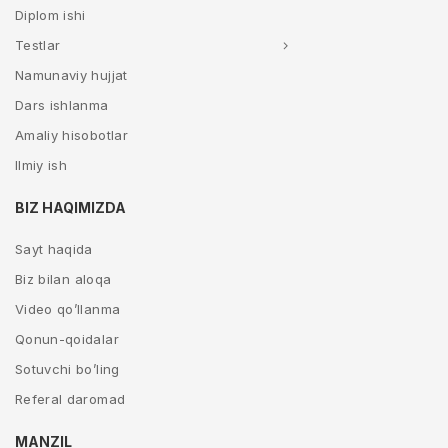
Diplom ishi
Testlar
Namunaviy hujjat
Dars ishlanma
Amaliy hisobotlar
Ilmiy ish
BIZ HAQIMIZDA
Sayt haqida
Biz bilan aloqa
Video qo’llanma
Qonun-qoidalar
Sotuvchi bo’ling
Referal daromad
MANZIL