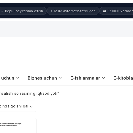
✓ Bepul ro'yxatdan o'tish
⚡ To'liq avtomatlashtirilgan
👥 32 000+ xaridor
 uchun
Biznes uchun
E-ishlanmalar
E-kitobla
rsatish sohasining iqtisodiyoti”