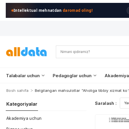
Intellektual mehnatdan
daromad oling!
Talabalar uchun
Pedagoglar uchun
Akademiya
>
Bosh sahifa
Belgilangan mahsulotlar “Aholiga tibbiy xizmat ko'
Saralash :
Kategoriyalar
Akademiya uchun