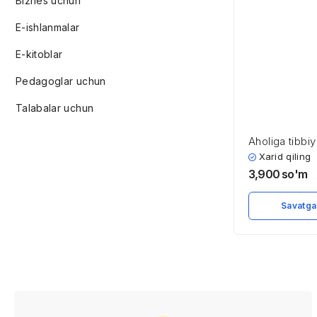
Biznes uchun
E-ishlanmalar
E-kitoblar
Pedagoglar uchun
Talabalar uchun
Aholiga tibbi
ko’rsatish so
Xarid qiling
iqtisodiyoti 
3,900
so'm
Savatga