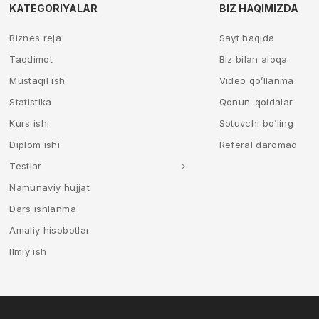
KATEGORIYALAR
BIZ HAQIMIZDA
Biznes reja
Sayt haqida
Taqdimot
Biz bilan aloqa
Mustaqil ish
Video qo’llanma
Statistika
Qonun-qoidalar
Kurs ishi
Sotuvchi bo’ling
Diplom ishi
Referal daromad
Testlar
Namunaviy hujjat
Dars ishlanma
Amaliy hisobotlar
Ilmiy ish