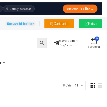
Sotuvchi bo'lish
→
💰 Doimiy daromad
Xaridlarim
Kirish
Sotuvchi bo'lish
0
Savol Bormi?
:
Bog'lanish
Savatcha
r