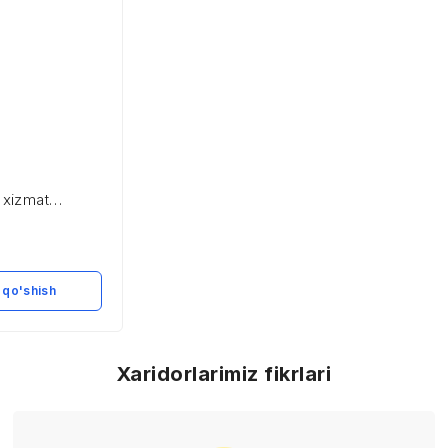
y xizmat
hasining
va menejmenti
 qo'shish
Xaridorlarimiz fikrlari