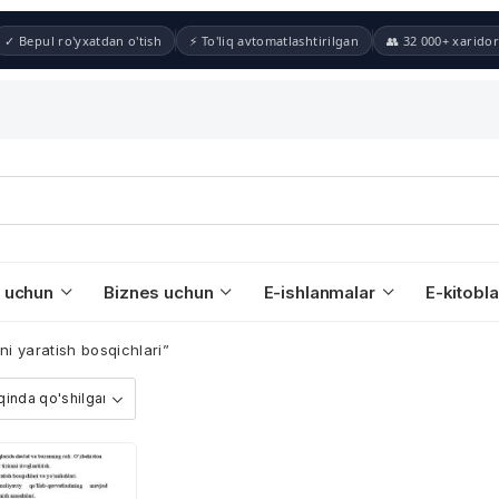
✓ Bepul ro'yxatdan o'tish
⚡ To'liq avtomatlashtirilgan
👥 32 000+ xaridor
 uchun
Biznes uchun
E-ishlanmalar
E-kitobla
ni yaratish bosqichlari”