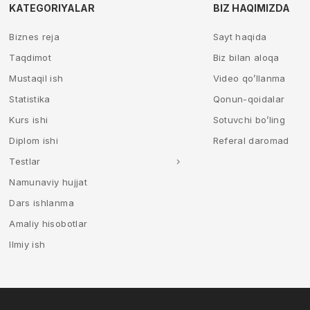
KATEGORIYALAR
BIZ HAQIMIZDA
Biznes reja
Sayt haqida
Taqdimot
Biz bilan aloqa
Mustaqil ish
Video qo’llanma
Statistika
Qonun-qoidalar
Kurs ishi
Sotuvchi bo’ling
Diplom ishi
Referal daromad
Testlar
Namunaviy hujjat
Dars ishlanma
Amaliy hisobotlar
Ilmiy ish