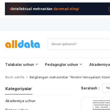
Intellektual mehnatdan
daromad oling!
Talabalar uchun
Pedagoglar uchun
Akademiya
>
Bosh sahifa
Belgilangan mahsulotlar “Aholini himoyalash tizimi
Saralash :
Kategoriyalar
Akademiya uchun