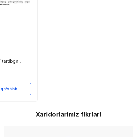
i tartibga
tning roli
 qo'shish
Xaridorlarimiz fikrlari