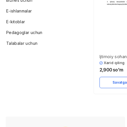
Biznes uchun
E-ishlanmalar
E-kitoblar
Pedagoglar uchun
Talabalar uchun
Ijtimoiy sohan
solishda davla
Xarid qiling
2,900
so'm
Savatga