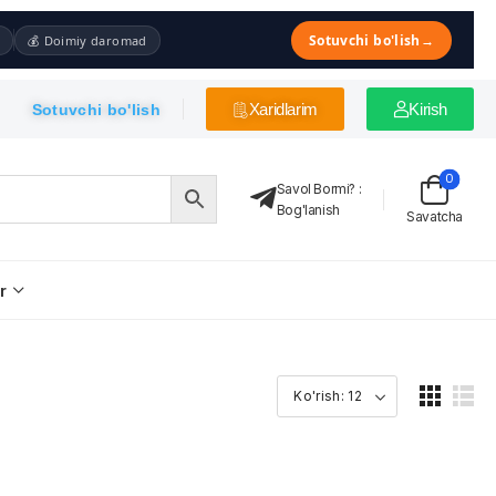
Sotuvchi bo'lish
→
💰 Doimiy daromad
Xaridlarim
Kirish
Sotuvchi bo'lish
0
Savol Bormi?
:
Bog'lanish
Savatcha
r