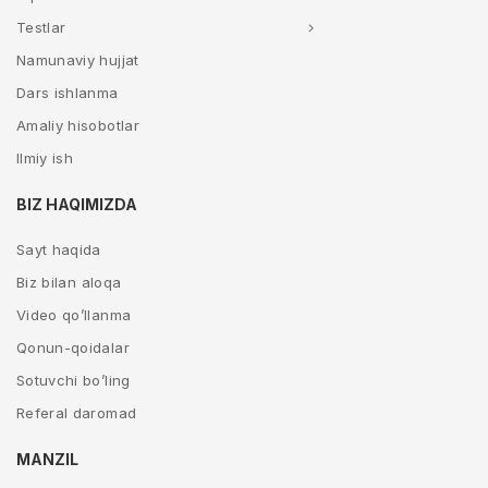
Testlar
Namunaviy hujjat
Dars ishlanma
Amaliy hisobotlar
Ilmiy ish
BIZ HAQIMIZDA
Sayt haqida
Biz bilan aloqa
Video qo’llanma
Qonun-qoidalar
Sotuvchi bo’ling
Referal daromad
MANZIL