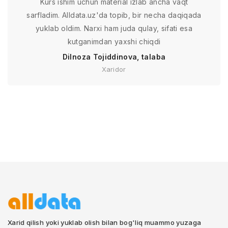
Kurs ishim uchun material izlab ancha vaqt
sarfladim. Alldata.uz'da topib, bir necha daqiqada
yuklab oldim. Narxi ham juda qulay, sifati esa
kutganimdan yaxshi chiqdi
Dilnoza Tojiddinova, talaba
Xaridor
Xarid qilish yoki yuklab olish bilan bog'liq muammo yuzaga