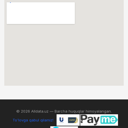
© 2026 Alldata.uz — Barcha huquqlar himoyalangan.
To'lovga qabul qilamiz!