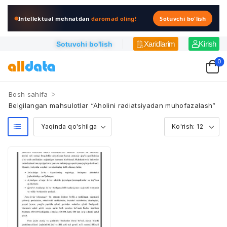
Intellektual mehnatdan
daromad oling!
Sotuvchi bo'lish
Xaridlarim
Kirish
Sotuvchi bo'lish
0
>
Bosh sahifa
Belgilangan mahsulotlar “Aholini radiatsiyadan muhofazalash”