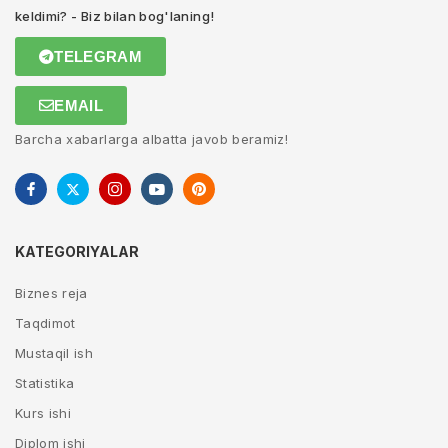
keldimi? - Biz bilan bog'laning!
TELEGRAM
EMAIL
Barcha xabarlarga albatta javob beramiz!
KATEGORIYALAR
Biznes reja
Taqdimot
Mustaqil ish
Statistika
Kurs ishi
Diplom ishi