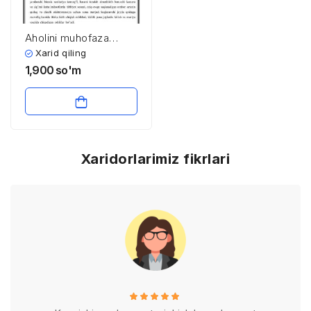
Aholini muhofaza
qilishning muhandislik
Xarid qiling
vositalari
1,900
so'm
Xaridorlarimiz fikrlari