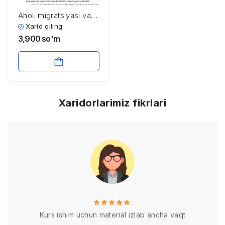
Aholi migratsiyasi va
demografik jarayonlar
Xarid qiling
3,900
so'm
Xaridorlarimiz fikrlari
Kurs ishim uchun material izlab ancha vaqt