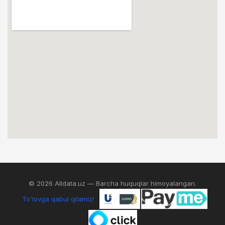
© 2026 Alldata.uz — Barcha huquqlar himoyalangan.
To'lovga qabul qilamiz!