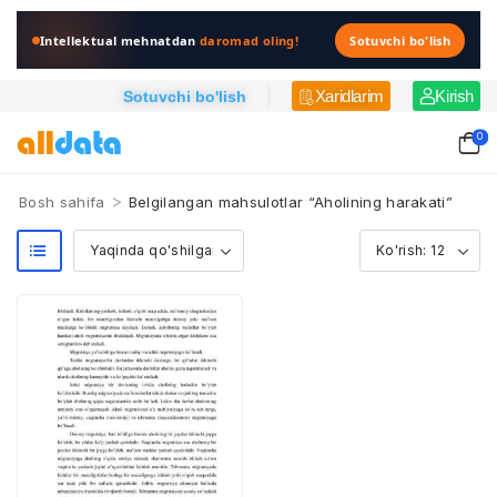
Intellektual mehnatdan
daromad oling!
Sotuvchi bo'lish
Xaridlarim
Kirish
Sotuvchi bo'lish
0
>
Bosh sahifa
Belgilangan mahsulotlar “Aholining harakati”