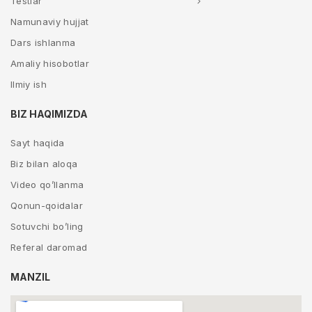
Testlar
Namunaviy hujjat
Dars ishlanma
Amaliy hisobotlar
Ilmiy ish
BIZ HAQIMIZDA
Sayt haqida
Biz bilan aloqa
Video qo’llanma
Qonun-qoidalar
Sotuvchi bo’ling
Referal daromad
MANZIL