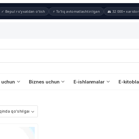
✓ Bepul ro'yxatdan o'tish
⚡ To'liq avtomatlashtirilgan
👥 32 000+ xaridor
 uchun
Biznes uchun
E-ishlanmalar
E-kitobla