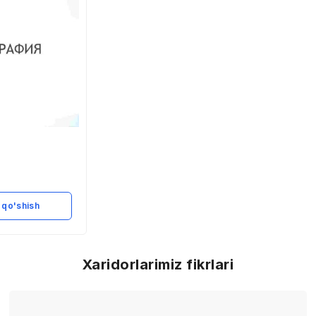
 qo'shish
Xaridorlarimiz fikrlari