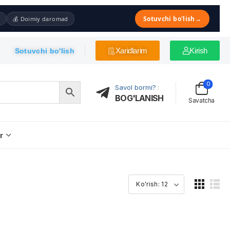
Sotuvchi bo'lish
→
💰 Doimiy daromad
Xaridlarim
Kirish
Sotuvchi bo'lish
0
Savol bormi?
:
BOG'LANISH
Savatcha
r