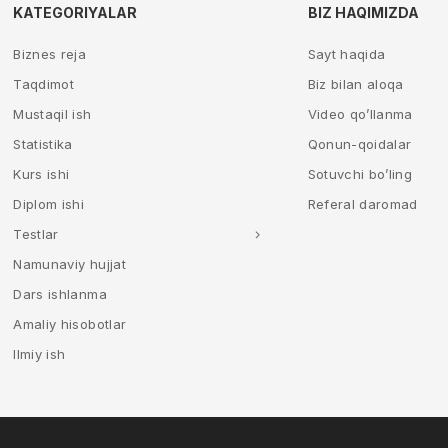
KATEGORIYALAR
BIZ HAQIMIZDA
Biznes reja
Sayt haqida
Taqdimot
Biz bilan aloqa
Mustaqil ish
Video qo’llanma
Statistika
Qonun-qoidalar
Kurs ishi
Sotuvchi bo’ling
Diplom ishi
Referal daromad
Testlar
Namunaviy hujjat
Dars ishlanma
Amaliy hisobotlar
Ilmiy ish