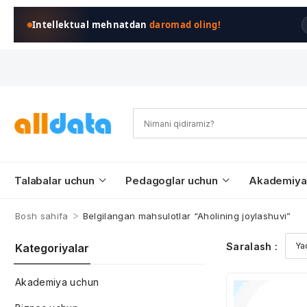
Intellektual mehnatdan
daromad oling!
Talabalar uchun
Pedagoglar uchun
Akademiya
>
Bosh sahifa
Belgilangan mahsulotlar “Aholining joylashuvi”
Saralash :
Kategoriyalar
Akademiya uchun