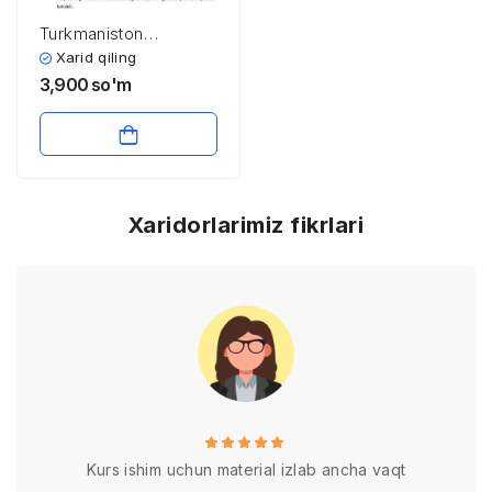
Turkmaniston
Respublikasi
Xarid qiling
3,900
so'm
Xaridorlarimiz fikrlari
Kurs ishim uchun material izlab ancha vaqt