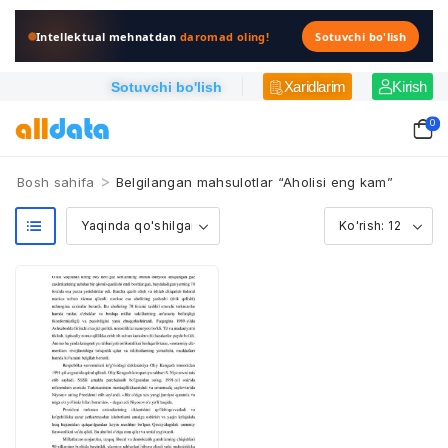
Intellektual mehnatdan
daromad oling!
Sotuvchi bo'lish
Xaridlarim
Kirish
Sotuvchi bo'lish
0
>
Bosh sahifa
Belgilangan mahsulotlar “Aholisi eng kam”