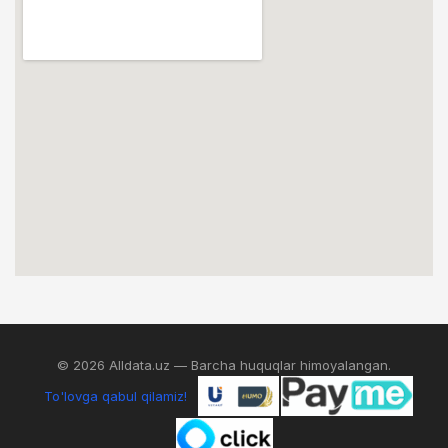
© 2026 Alldata.uz — Barcha huquqlar himoyalangan.
To'lovga qabul qilamiz!