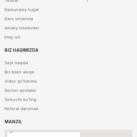
Testlar
Namunaviy hujjat
Dars ishlanma
Amaliy hisobotlar
Ilmiy ish
BIZ HAQIMIZDA
Sayt haqida
Biz bilan aloqa
Video qo’llanma
Qonun-qoidalar
Sotuvchi bo’ling
Referal daromad
MANZIL