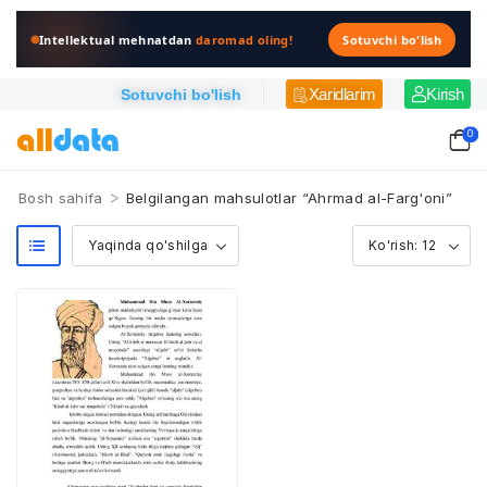
Intellektual mehnatdan
daromad oling!
Sotuvchi bo'lish
Xaridlarim
Kirish
Sotuvchi bo'lish
0
>
Bosh sahifa
Belgilangan mahsulotlar “Ahrmad al-Farg'oni”