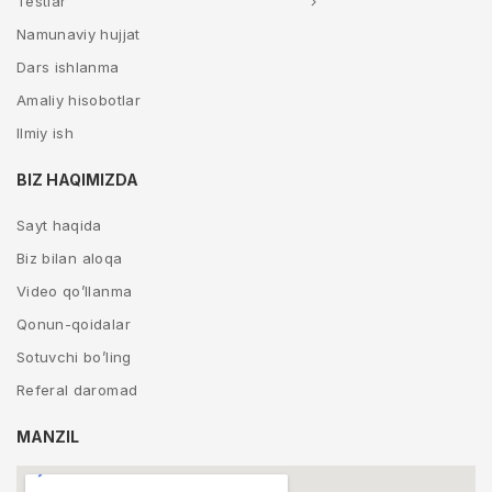
Testlar
Namunaviy hujjat
Dars ishlanma
Amaliy hisobotlar
Ilmiy ish
BIZ HAQIMIZDA
Sayt haqida
Biz bilan aloqa
Video qo’llanma
Qonun-qoidalar
Sotuvchi bo’ling
Referal daromad
MANZIL