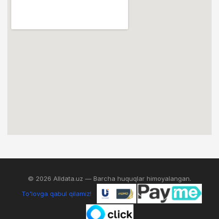
© 2026 Alldata.uz — Barcha huquqlar himoyalangan.
To'lovga qabul qilamiz!