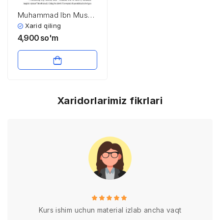
Muhammad Ibn Muso
Al-Xorazmiy
Xarid qiling
4,900
so'm
Xaridorlarimiz fikrlari
Kurs ishim uchun material izlab ancha vaqt