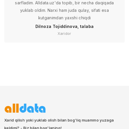
sarfladim. Alldata.uz'da topib, bir necha daqiqada
yuklab oldim. Narxi ham juda qulay, sifati esa
kutganimdan yaxshi chiqdi
Dilnoza Tojiddinova, talaba
Xaridor
Xarid qilish yoki yuklab olish bilan bog'liq muammo yuzaga
keldimi? - Biz bilan bog'laning!