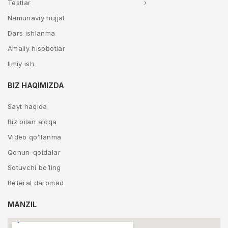
Testlar
Namunaviy hujjat
Dars ishlanma
Amaliy hisobotlar
Ilmiy ish
BIZ HAQIMIZDA
Sayt haqida
Biz bilan aloqa
Video qo’llanma
Qonun-qoidalar
Sotuvchi bo’ling
Referal daromad
MANZIL