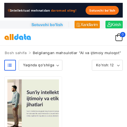
Intellektual mehnatdan
daromad oling!
Sotuvchi bo'lish
Xaridlarim
Kirish
Sotuvchi bo'lish
0
>
Bosh sahifa
Belgilangan mahsulotlar “AI va ijtimoiy muloqot”