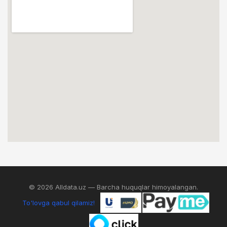
© 2026 Alldata.uz — Barcha huquqlar himoyalangan.
To'lovga qabul qilamiz!