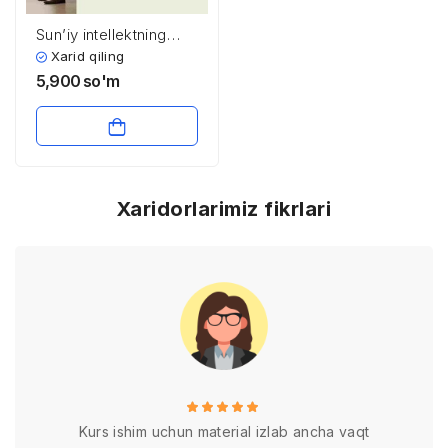
Sun’iy intellektning
ijtimoiy va etika jihatlari
Xarid qiling
5,900
so'm
Xaridorlarimiz fikrlari
Kurs ishim uchun material izlab ancha vaqt