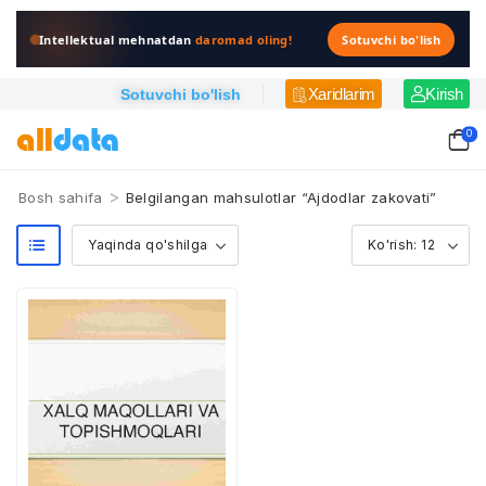
Intellektual mehnatdan
daromad oling!
Sotuvchi bo'lish
Xaridlarim
Kirish
Sotuvchi bo'lish
0
>
Bosh sahifa
Belgilangan mahsulotlar “Ajdodlar zakovati”