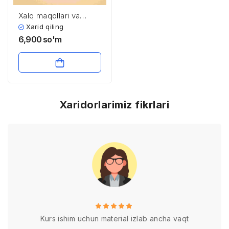
Xalq maqollari va
topishmoqlari
Xarid qiling
6,900
so'm
Xaridorlarimiz fikrlari
Kurs ishim uchun material izlab ancha vaqt