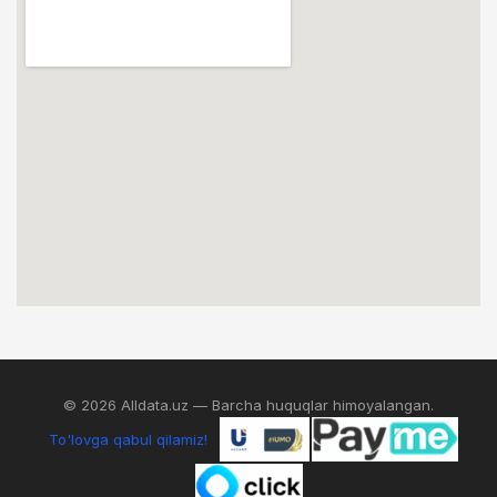
© 2026 Alldata.uz — Barcha huquqlar himoyalangan.
To'lovga qabul qilamiz!