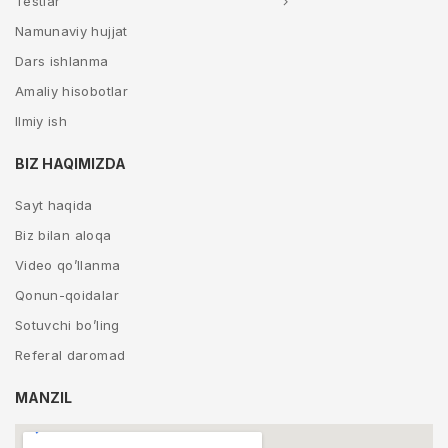
Testlar
Namunaviy hujjat
Dars ishlanma
Amaliy hisobotlar
Ilmiy ish
BIZ HAQIMIZDA
Sayt haqida
Biz bilan aloqa
Video qo’llanma
Qonun-qoidalar
Sotuvchi bo’ling
Referal daromad
MANZIL