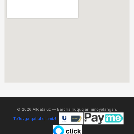
© 2026 Alldata.uz — Barcha huquqlar himoyalangan.
To'lovga qabul qilamiz!