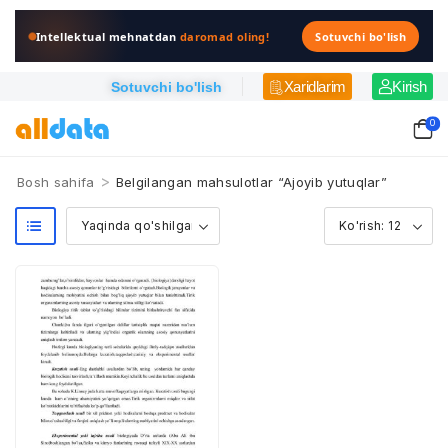
Intellektual mehnatdan
daromad oling!
Sotuvchi bo'lish
Xaridlarim
Kirish
Sotuvchi bo'lish
0
>
Bosh sahifa
Belgilangan mahsulotlar “Ajoyib yutuqlar”