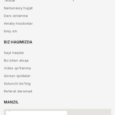
Testlar
Namunaviy hujjat
Dars ishlanma
Amaliy hisobotlar
Ilmiy ish
BIZ HAQIMIZDA
Sayt haqida
Biz bilan aloqa
Video qo’llanma
Qonun-qoidalar
Sotuvchi bo’ling
Referal daromad
MANZIL