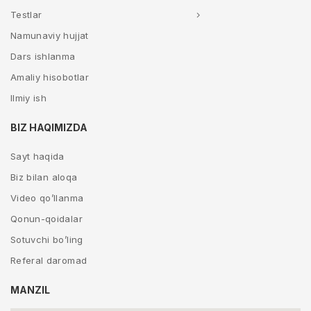
Testlar
Namunaviy hujjat
Dars ishlanma
Amaliy hisobotlar
Ilmiy ish
BIZ HAQIMIZDA
Sayt haqida
Biz bilan aloqa
Video qo’llanma
Qonun-qoidalar
Sotuvchi bo’ling
Referal daromad
MANZIL