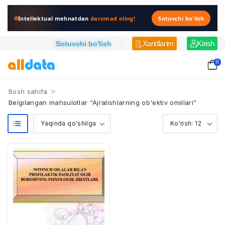
Intellektual mehnatdan
daromad oling!
Sotuvchi bo'lish
Xaridlarim
Kirish
Sotuvchi bo'lish
0
>
Bosh sahifa
Belgilangan mahsulotlar “Ajralishlarning ob'ektiv omillari”