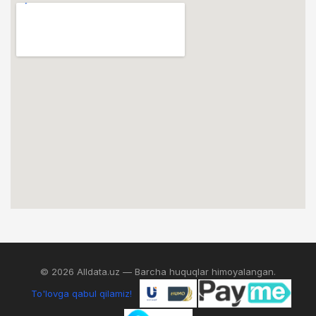
© 2026 Alldata.uz — Barcha huquqlar himoyalangan.
To'lovga qabul qilamiz!