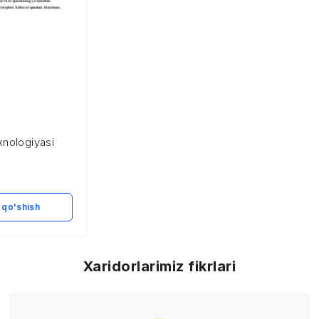
xnologiyasi
 qo'shish
Xaridorlarimiz fikrlari