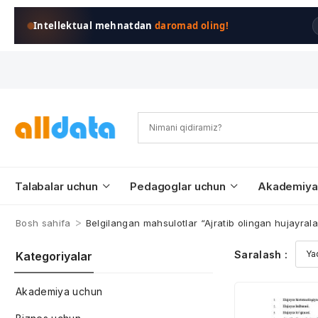
Intellektual mehnatdan
daromad oling!
Talabalar uchun
Pedagoglar uchun
Akademiya
>
Bosh sahifa
Belgilangan mahsulotlar “Ajratib olingan hujayrala
Saralash :
Kategoriyalar
Akademiya uchun