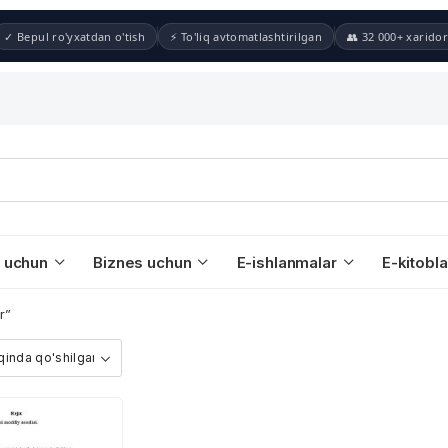
✓ Bepul ro'yxatdan o'tish
⚡ To'liq avtomatlashtirilgan
👥 32 000+ xaridor
 uchun
Biznes uchun
E-ishlanmalar
E-kitobla
r”