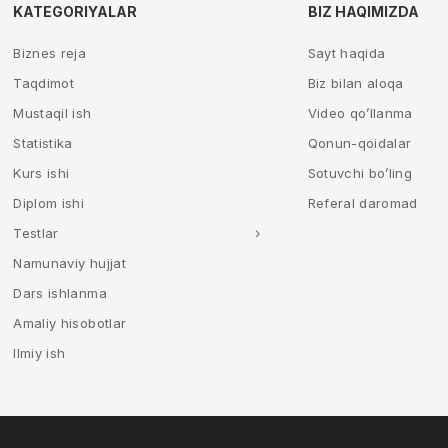
KATEGORIYALAR
BIZ HAQIMIZDA
Biznes reja
Sayt haqida
Taqdimot
Biz bilan aloqa
Mustaqil ish
Video qo’llanma
Statistika
Qonun-qoidalar
Kurs ishi
Sotuvchi bo’ling
Diplom ishi
Referal daromad
Testlar
Namunaviy hujjat
Dars ishlanma
Amaliy hisobotlar
Ilmiy ish