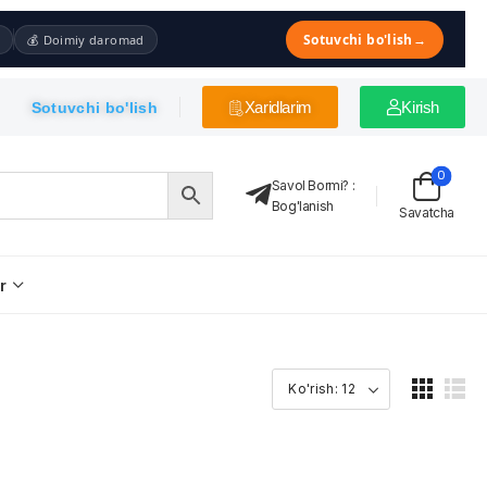
Sotuvchi bo'lish
→
💰 Doimiy daromad
Xaridlarim
Kirish
Sotuvchi bo'lish
0
Savol Bormi?
:
Bog'lanish
Savatcha
r