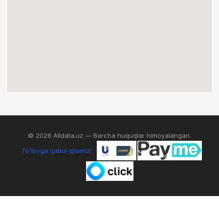
© 2026 Alldata.uz — Barcha huquqlar himoyalangan.
To'lovga qabul qilamiz!
0