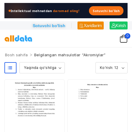
Intellektual mehnatdan
daromad oling!
Sotuvchi bo'lish
Xaridlarim
Kirish
Sotuvchi bo'lish
0
>
Bosh sahifa
Belgilangan mahsulotlar “Akromiylar”