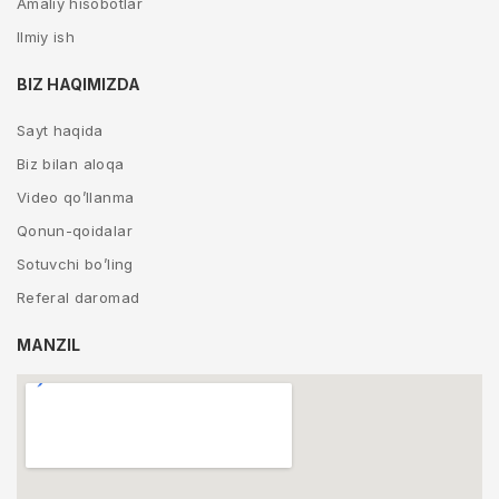
Amaliy hisobotlar
Ilmiy ish
BIZ HAQIMIZDA
Sayt haqida
Biz bilan aloqa
Video qo’llanma
Qonun-qoidalar
Sotuvchi bo’ling
Referal daromad
MANZIL