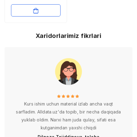
Xaridorlarimiz fikrlari
Kurs ishim uchun material izlab ancha vaqt
sarfladim. Alldata.uz'da topib, bir necha daqiqada
yuklab oldim. Narxi ham juda qulay, sifati esa
kutganimdan yaxshi chiqdi
Dilnoza Tojiddinova, talaba