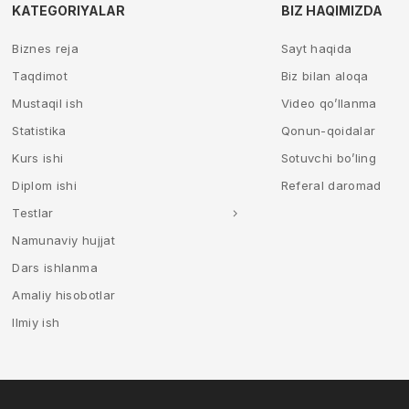
KATEGORIYALAR
BIZ HAQIMIZDA
Biznes reja
Sayt haqida
Taqdimot
Biz bilan aloqa
Mustaqil ish
Video qo’llanma
Statistika
Qonun-qoidalar
Kurs ishi
Sotuvchi bo’ling
Diplom ishi
Referal daromad
Testlar
Namunaviy hujjat
Dars ishlanma
Amaliy hisobotlar
Ilmiy ish