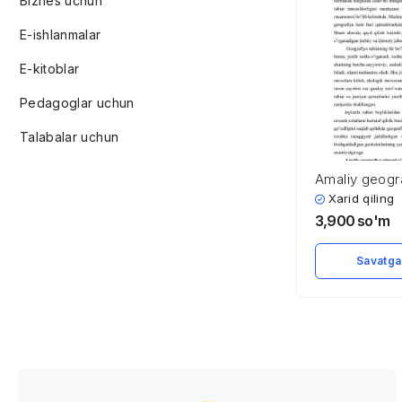
Biznes uchun
E-ishlanmalar
E-kitoblar
Pedagoglar uchun
Talabalar uchun
Amaliy geogra
maqsadi, vazi
Xarid qiling
tadqiqot usull
3,900
so'm
Savatga