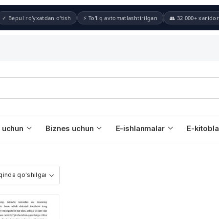
✓ Bepul ro'yxatdan o'tish
⚡ To'liq avtomatlashtirilgan
👥 32 000+ xaridor
 uchun
Biznes uchun
E-ishlanmalar
E-kitobla