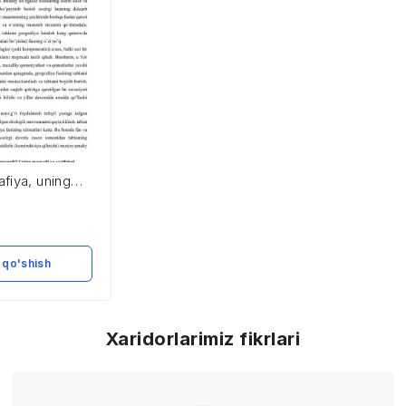
fiya, uning
falari va
ari
 qo'shish
Xaridorlarimiz fikrlari