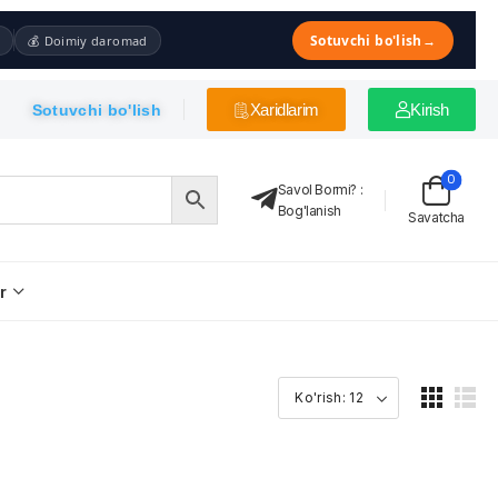
Sotuvchi bo'lish
→
💰 Doimiy daromad
Xaridlarim
Kirish
Sotuvchi bo'lish
0
Savol Bormi?
:
Bog'lanish
Savatcha
r