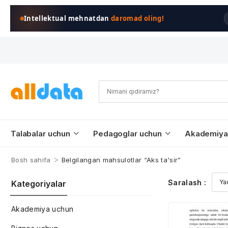
Intellektual mehnatdan
daromad oling!
Talabalar uchun
Pedagoglar uchun
Akademiya
>
Bosh sahifa
Belgilangan mahsulotlar “Aks ta'sir”
Saralash :
Kategoriyalar
Akademiya uchun