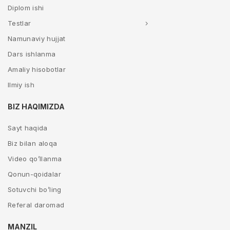
Diplom ishi
Testlar
Namunaviy hujjat
Dars ishlanma
Amaliy hisobotlar
Ilmiy ish
BIZ HAQIMIZDA
Sayt haqida
Biz bilan aloqa
Video qo’llanma
Qonun-qoidalar
Sotuvchi bo’ling
Referal daromad
MANZIL