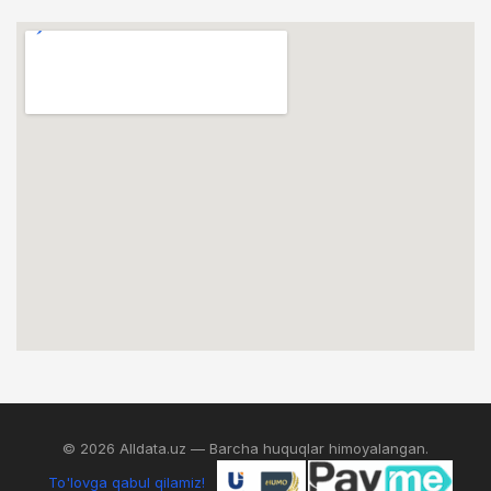
© 2026 Alldata.uz — Barcha huquqlar himoyalangan.
To'lovga qabul qilamiz!