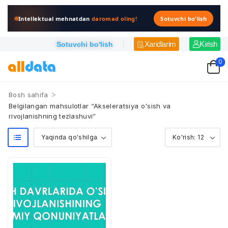
Intellektual mehnatdan
daromad oling!
Sotuvchi bo'lish
Xaridlarim
Kirish
Sotuvchi bo'lish
0
>
Bosh sahifa
Belgilangan mahsulotlar “Akseleratsiya o'sish va
rivojlanishning tezlashuvi”