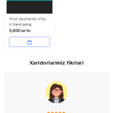
Yosh davrlarida o’sish
va rivojlanishining
Xarid qiling
umumiy qonuniyatlari
5,900
so'm
Xaridorlarimiz fikrlari