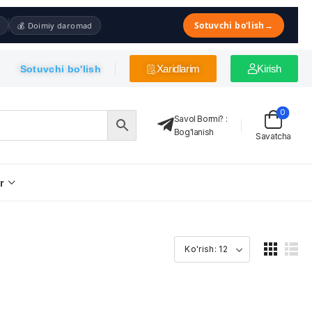
Sotuvchi bo'lish
→
💰 Doimiy daromad
Xaridlarim
Kirish
Sotuvchi bo'lish
0
Savol Bormi?
:
Bog'lanish
Savatcha
r