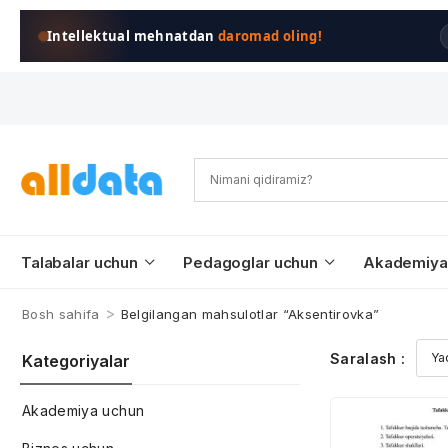
Intellektual mehnatdan
daromad oling!
Talabalar uchun
Pedagoglar uchun
Akademiya
>
Bosh sahifa
Belgilangan mahsulotlar “Aksentirovka”
Saralash :
Kategoriyalar
Akademiya uchun