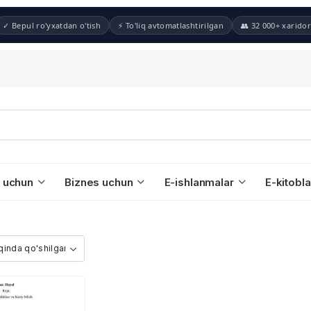
✓ Bepul ro'yxatdan o'tish
⚡ To'liq avtomatlashtirilgan
👥 32 000+ xaridor
 uchun
Biznes uchun
E-ishlanmalar
E-kitobla