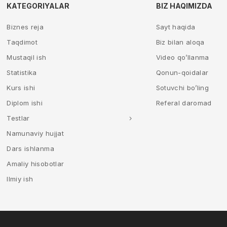
KATEGORIYALAR
BIZ HAQIMIZDA
Biznes reja
Sayt haqida
Taqdimot
Biz bilan aloqa
Mustaqil ish
Video qo’llanma
Statistika
Qonun-qoidalar
Kurs ishi
Sotuvchi bo’ling
Diplom ishi
Referal daromad
Testlar
Namunaviy hujjat
Dars ishlanma
Amaliy hisobotlar
Ilmiy ish