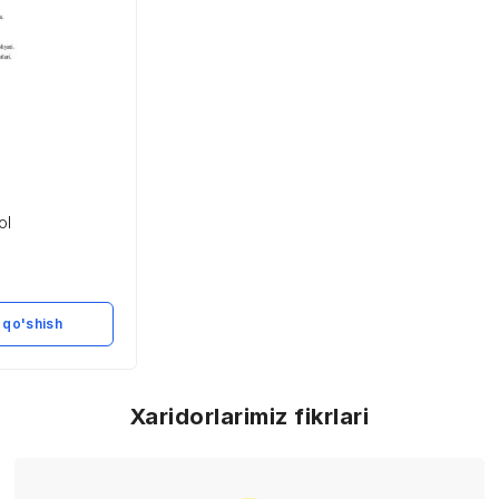
ol
 qo'shish
Xaridorlarimiz fikrlari