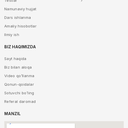
Testlar
Namunaviy hujjat
Dars ishlanma
Amaliy hisobotlar
Ilmiy ish
BIZ HAQIMIZDA
Sayt haqida
Biz bilan aloqa
Video qo’llanma
Qonun-qoidalar
Sotuvchi bo’ling
Referal daromad
MANZIL