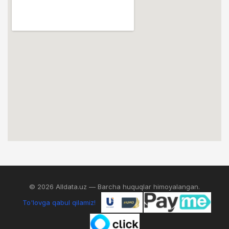
© 2026 Alldata.uz — Barcha huquqlar himoyalangan.
To'lovga qabul qilamiz!