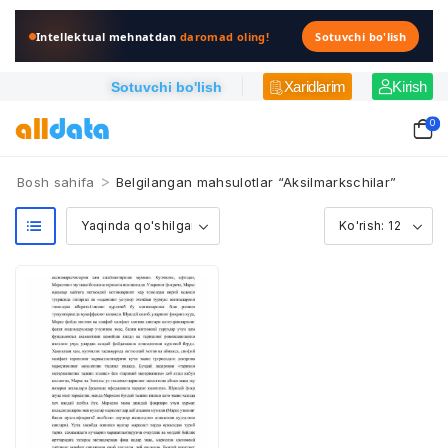
Intellektual mehnatdan
daromad oling!
Sotuvchi bo'lish
Xaridlarim
Kirish
Sotuvchi bo'lish
0
>
Bosh sahifa
Belgilangan mahsulotlar “Aksilmarkschilar”