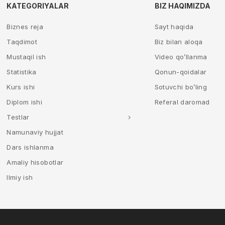
KATEGORIYALAR
BIZ HAQIMIZDA
Biznes reja
Sayt haqida
Taqdimot
Biz bilan aloqa
Mustaqil ish
Video qo’llanma
Statistika
Qonun-qoidalar
Kurs ishi
Sotuvchi bo’ling
Diplom ishi
Referal daromad
Testlar
Namunaviy hujjat
Dars ishlanma
Amaliy hisobotlar
Ilmiy ish