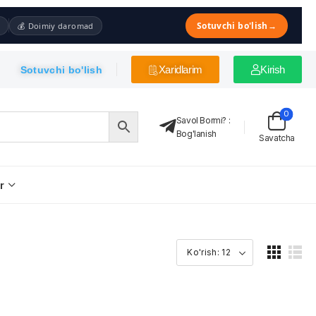
Sotuvchi bo'lish
→
💰 Doimiy daromad
Xaridlarim
Kirish
Sotuvchi bo'lish
0
Savol Bormi?
:
Bog'lanish
Savatcha
r