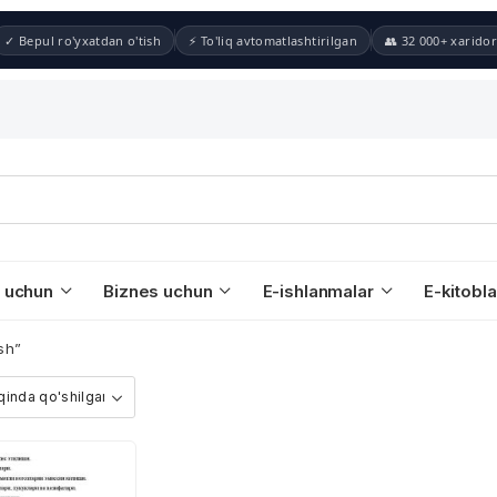
✓ Bepul ro'yxatdan o'tish
⚡ To'liq avtomatlashtirilgan
👥 32 000+ xaridor
 uchun
Biznes uchun
E-ishlanmalar
E-kitobla
ish”