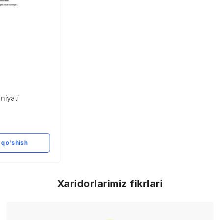
miyati
 qo'shish
Xaridorlarimiz fikrlari