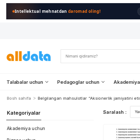
Intellektual mehnatdan
daromad oling!
Talabalar uchun
Pedagoglar uchun
Akademiya
>
Bosh sahifa
Belgilangan mahsulotlar “Aksionerlik jamiyatini et
Saralash :
Kategoriyalar
Akademiya uchun