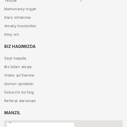
Testlar
Namunaviy hujjat
Dars ishlanma
Amaliy hisobotlar
Ilmiy ish
BIZ HAQIMIZDA
Sayt haqida
Biz bilan aloqa
Video qo’llanma
Qonun-qoidalar
Sotuvchi bo’ling
Referal daromad
MANZIL