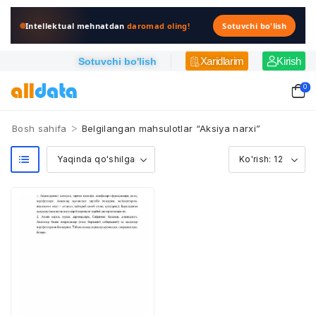
Intellektual mehnatdan
daromad oling!
Sotuvchi bo'lish
Xaridlarim
Kirish
Sotuvchi bo'lish
0
>
Bosh sahifa
Belgilangan mahsulotlar “Aksiya narxi”