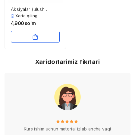
Aksiyalar (ulush
munosabatlarini
Xarid qiling
ifodalovchi qimmatli
4,900
so'm
qog’ozlar)
Xaridorlarimiz fikrlari
Kurs ishim uchun material izlab ancha vaqt