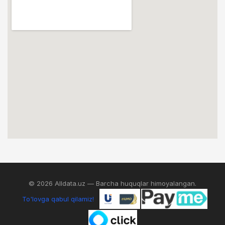
© 2026 Alldata.uz — Barcha huquqlar himoyalangan.
To'lovga qabul qilamiz!