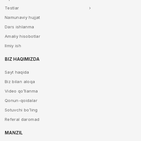
Testlar
Namunaviy hujjat
Dars ishlanma
Amaliy hisobotlar
Ilmiy ish
BIZ HAQIMIZDA
Sayt haqida
Biz bilan aloqa
Video qo’llanma
Qonun-qoidalar
Sotuvchi bo’ling
Referal daromad
MANZIL