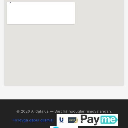
© 2026 Alldata.uz — Barcha huquqlar himoyalangan.
To'lovga qabul qilamiz!