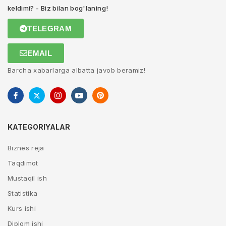
keldimi? - Biz bilan bog'laning!
TELEGRAM
EMAIL
Barcha xabarlarga albatta javob beramiz!
KATEGORIYALAR
Biznes reja
Taqdimot
Mustaqil ish
Statistika
Kurs ishi
Diplom ishi