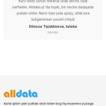
Kurs ishim uchun material izlab ancha vaqt
sarfladim. Alldata.uz'da topib, bir necha daqiqada
yuklab oldim. Narxi ham juda qulay, sifati esa
kutganimdan yaxshi chiqdi
Dilnoza Tojiddinova, talaba
Xaridor
Xarid qilish yoki yuklab olish bilan bog'liq muammo yuzaga