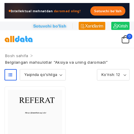
Intellektual mehnatdan
daromad oling!
Sotuvchi bo'lish
Xaridlarim
Kirish
Sotuvchi bo'lish
0
>
Bosh sahifa
Belgilangan mahsulotlar “Aksiya va uning daromadi”