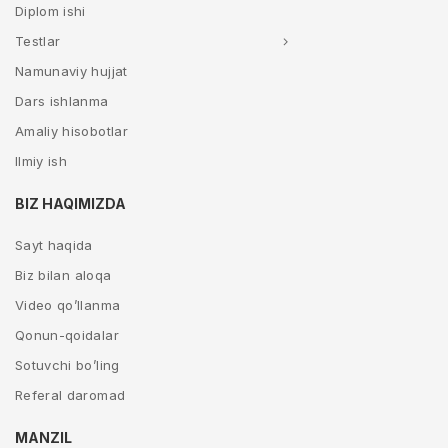
Diplom ishi
Testlar
Namunaviy hujjat
Dars ishlanma
Amaliy hisobotlar
Ilmiy ish
BIZ HAQIMIZDA
Sayt haqida
Biz bilan aloqa
Video qo’llanma
Qonun-qoidalar
Sotuvchi bo’ling
Referal daromad
MANZIL