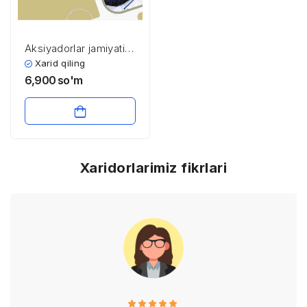
Aksiyadorlar jamiyati:
tushunchasi, turlari,
Xarid qiling
huquqiy maqomi
6,900
so'm
Xaridorlarimiz fikrlari