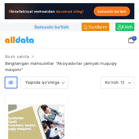
Intellektual mehnatdan
daromad oling!
Sotuvchi bo'lish
Xaridlarim
Kirish
Sotuvchi bo'lish
0
>
Bosh sahifa
Belgilangan mahsulotlar “Aksiyadorlar jamiyati huquqiy
maqomi”