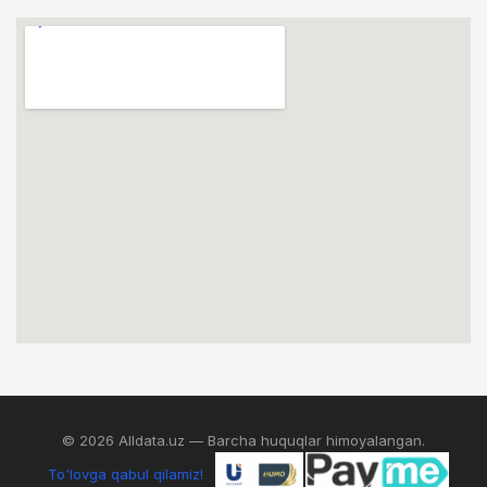
© 2026 Alldata.uz — Barcha huquqlar himoyalangan.
To'lovga qabul qilamiz!