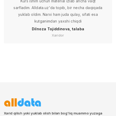
Kurs ishim uchun material izlab ancha vaqt
sarfladim. Alldata.uz'da topib, bir necha daqiqada
yuklab oldim. Narxi ham juda qulay, sifati esa
kutganimdan yaxshi chiqdi
Dilnoza Tojiddinova, talaba
Xaridor
Xarid qilish yoki yuklab olish bilan bog'liq muammo yuzaga