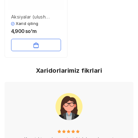
Aksiyalar (ulush
munosabatlarini
Xarid qiling
ifodalovchi qimmatli
4,900
so'm
qog’ozlar)
Xaridorlarimiz fikrlari