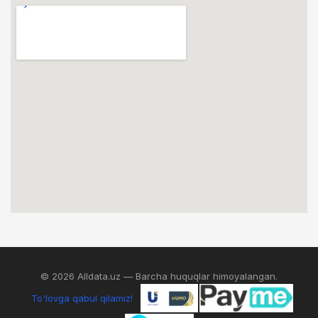
© 2026 Alldata.uz — Barcha huquqlar himoyalangan.
To'lovga qabul qilamiz!