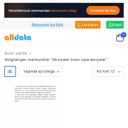
Intellektual mehnatdan
daromad oling!
Sotuvchi bo'lish
Xaridlarim
Kirish
Sotuvchi bo'lish
0
>
Bosh sahifa
Belgilangan mahsulotlar “Aksiyalar bilan operatsiyalar”