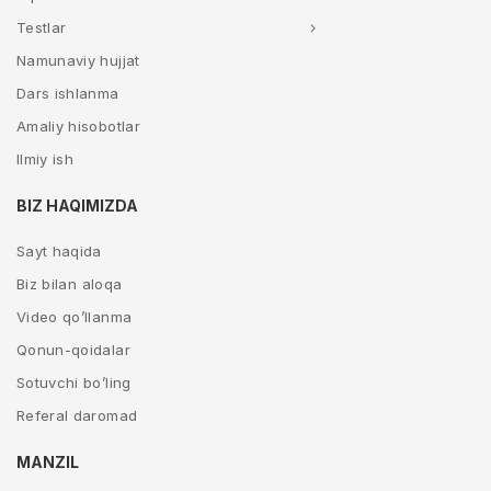
Testlar
Namunaviy hujjat
Dars ishlanma
Amaliy hisobotlar
Ilmiy ish
BIZ HAQIMIZDA
Sayt haqida
Biz bilan aloqa
Video qo’llanma
Qonun-qoidalar
Sotuvchi bo’ling
Referal daromad
MANZIL