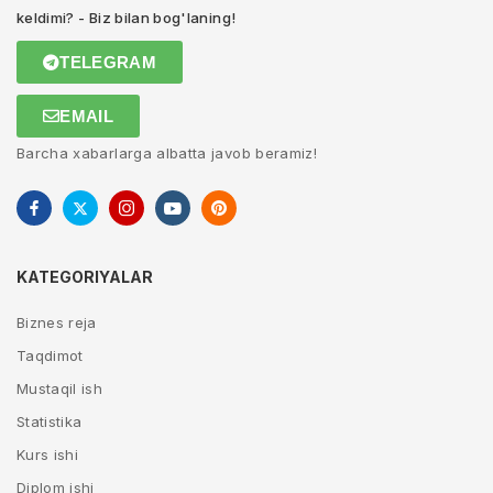
keldimi? - Biz bilan bog'laning!
TELEGRAM
EMAIL
Barcha xabarlarga albatta javob beramiz!
KATEGORIYALAR
Biznes reja
Taqdimot
Mustaqil ish
Statistika
Kurs ishi
Diplom ishi