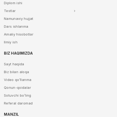
Diplom ishi
Testlar
Namunaviy hujjat
Dars ishlanma
Amaliy hisobotlar
Ilmiy ish
BIZ HAQIMIZDA
Sayt haqida
Biz bilan aloqa
Video qo’llanma
Qonun-qoidalar
Sotuvchi bo’ling
Referal daromad
MANZIL