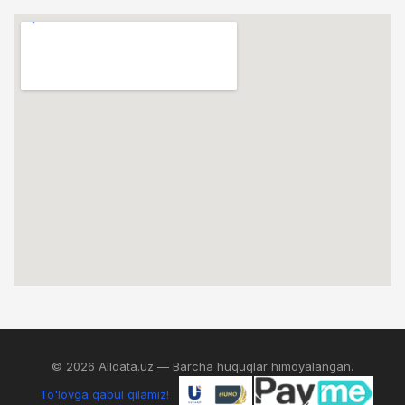
© 2026 Alldata.uz — Barcha huquqlar himoyalangan.
To'lovga qabul qilamiz!