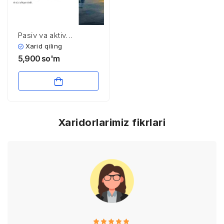
Pasiv va aktiv
investitsiya
Xarid qiling
strategiyalari
5,900
so'm
Xaridorlarimiz fikrlari