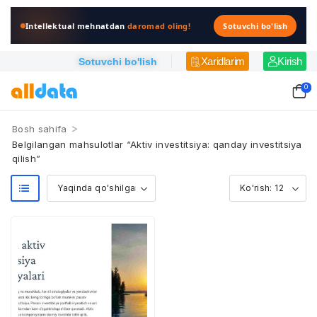
Intellektual mehnatdan
daromad oling!
Sotuvchi bo'lish
Xaridlarim
Kirish
Sotuvchi bo'lish
0
>
Bosh sahifa
Belgilangan mahsulotlar “Aktiv investitsiya: qanday investitsiya
qilish”