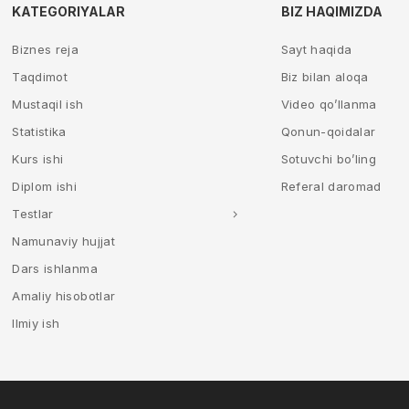
KATEGORIYALAR
BIZ HAQIMIZDA
Biznes reja
Sayt haqida
Taqdimot
Biz bilan aloqa
Mustaqil ish
Video qo’llanma
Statistika
Qonun-qoidalar
Kurs ishi
Sotuvchi bo’ling
Diplom ishi
Referal daromad
Testlar
Namunaviy hujjat
Dars ishlanma
Amaliy hisobotlar
Ilmiy ish