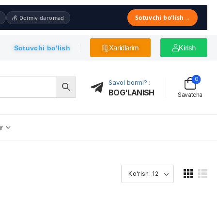
Sotuvchi bo'lish
→
💰 Doimiy daromad
Xaridlarim
Kirish
Sotuvchi bo'lish
0
Savol bormi?
:
BOG'LANISH
Savatcha
r