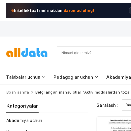
Intellektual mehnatdan
daromad oling!
Talabalar uchun
Pedagoglar uchun
Akademiya
>
Bosh sahifa
Belgilangan mahsulotlar “Aktiv moddalardan toza
Saralash :
Kategoriyalar
Akademiya uchun