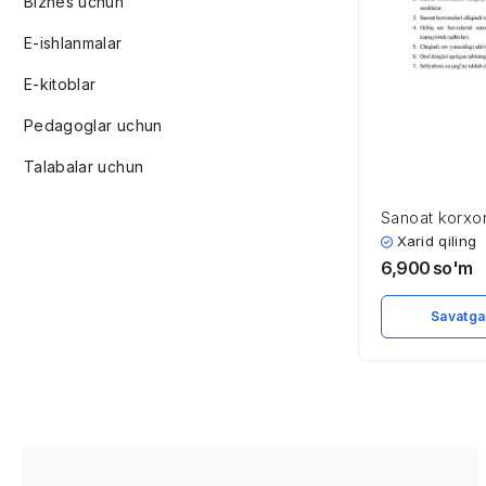
Biznes uchun
E-ishlanmalar
E-kitoblar
Pedagoglar uchun
Talabalar uchun
Sanoat korxon
suvlarining xa
Xarid qiling
va ularni zarar
6,900
so'm
usullari suv y
moddalardan 
Savatga