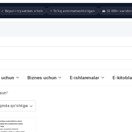
✓ Bepul ro'yxatdan o'tish
⚡ To'liq avtomatlashtirilgan
👥 32 000+ xaridor
 uchun
Biznes uchun
E-ishlanmalar
E-kitobla
lash”